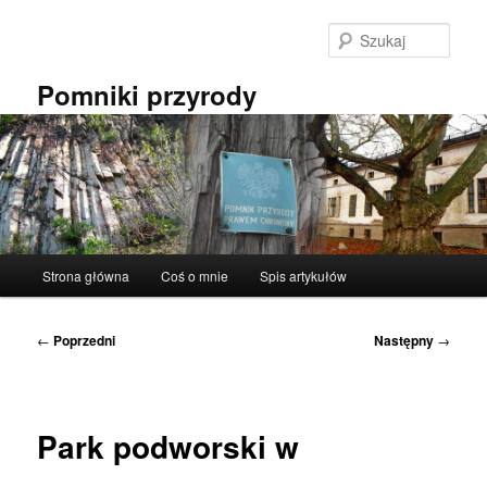
Przeskocz
do
Szuka
tekstu
Pomniki przyrody
Główne
Strona główna
Coś o mnie
Spis artykułów
menu
Nawigacja
←
Poprzedni
Następny
→
wpisu
Park podworski w