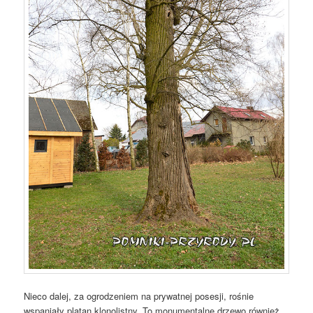
Nieco dalej, za ogrodzeniem na prywatnej posesji, rośnie
wspaniały platan klonolistny. To monumentalne drzewo również