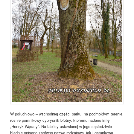
W południowo – wschodniej części parku, na podmokłym terenie,
rośnie pomnikowy cypryśnik błotny, któremu nadano imię
„Henryk Wąsaty”. Na tablicy ustawionej w jego sąsiedztwie
błędnie opisano zarówno nazwę rodzajową, jak i gatunkową.