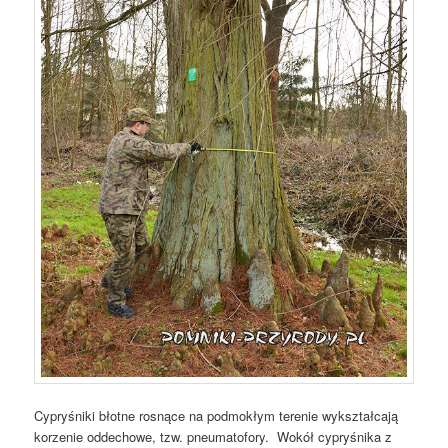
Cypryśniki błotne rosnące na podmokłym terenie wykształcają
korzenie oddechowe, tzw. pneumatofory. Wokół cypryśnika z