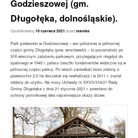
Godzieszowej (gm.
Długołęka, dolnośląskie).
Opublikowany
10 czerwca 2021
przez
mareke
Park podworski w Godzieszowej – wsi położonej w północnej
części gminy Długołęka (pow. wrocławski) – to pozostałość po
XIX-wiecznym założeniu parkowym, przylegającym niegdyś do
spalonego w 1945 r. pałacu (resztki fundamentów widoczne są w
północnej części parku). Po latach zaniedbań teren zielony o
powierzchni 2,5 ha doczekał się rewitalizacji i w 2011 r. został
oddany do użytku. Na mocy Uchwały nr XXVII/319/21 Rady
Gminy Długołęka z dnia 21 stycznia 2021 r. powołano do
ochrony pomnikowej dwa najcenniejsze okazy drzew.