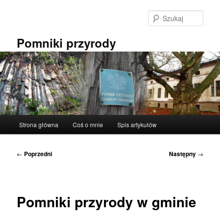
Przeskocz
do
Szuka
tekstu
Pomniki przyrody
Główne
Strona główna
Coś o mnie
Spis artykułów
menu
Nawigacja
←
Poprzedni
Następny
→
wpisu
Pomniki przyrody w gminie