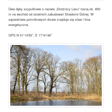
Dwa dęby szypułkowe o nazwie „Strażnicy Lasu” rosną ok. 850
m na wschód od ostatnich zabudowań Stradomii Dolnej. W
sąsiedztwie pomnikowych drzew znajduje się staw i linia
energetyczna.
GPS N 51°14′55″, E 17°41′46″