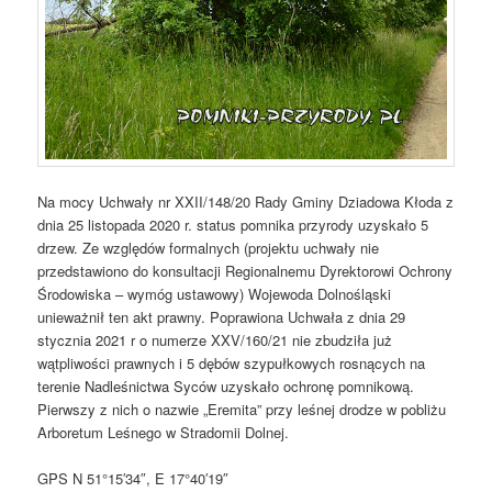
Na mocy Uchwały nr XXII/148/20 Rady Gminy Dziadowa Kłoda z
dnia 25 listopada 2020 r. status pomnika przyrody uzyskało 5
drzew. Ze względów formalnych (projektu uchwały nie
przedstawiono do konsultacji Regionalnemu Dyrektorowi Ochrony
Środowiska – wymóg ustawowy) Wojewoda Dolnośląski
unieważnił ten akt prawny. Poprawiona Uchwała z dnia 29
stycznia 2021 r o numerze XXV/160/21 nie zbudziła już
wątpliwości prawnych i 5 dębów szypułkowych rosnących na
terenie Nadleśnictwa Syców uzyskało ochronę pomnikową.
Pierwszy z nich o nazwie „Eremita” przy leśnej drodze w pobliżu
Arboretum Leśnego w Stradomii Dolnej.
GPS N 51°15′34″, E 17°40′19″