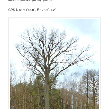
GPS N 51°14′45.8″, E 17°36′21.2″