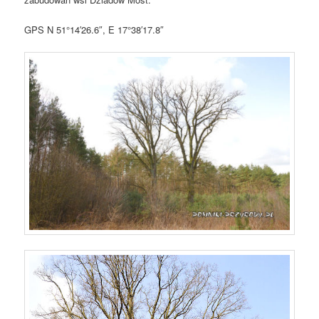
GPS N 51°14′26.6″, E 17°38′17.8″