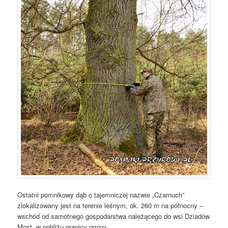
Ostatni pomnikowy dąb o tajemniczej nazwie „Czarnuch”
zlokalizowany jest na terenie leśnym, ok. 260 m na północny –
wschód od samotnego gospodarstwa należącego do wsi Dziadów
Most, w pobliżu granicy gminy.