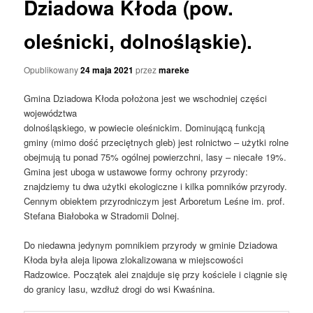
Dziadowa Kłoda (pow.
oleśnicki, dolnośląskie).
Opublikowany
24 maja 2021
przez
mareke
Gmina Dziadowa Kłoda położona jest we wschodniej części
województwa
dolnośląskiego, w powiecie oleśnickim. Dominującą funkcją
gminy (mimo dość przeciętnych gleb) jest rolnictwo – użytki rolne
obejmują tu ponad 75% ogólnej powierzchni, lasy – niecałe 19%.
Gmina jest uboga w ustawowe formy ochrony przyrody:
znajdziemy tu dwa użytki ekologiczne i kilka pomników przyrody.
Cennym obiektem przyrodniczym jest Arboretum Leśne im. prof.
Stefana Białoboka w Stradomii Dolnej.
Do niedawna jedynym pomnikiem przyrody w gminie Dziadowa
Kłoda była aleja lipowa zlokalizowana w miejscowości
Radzowice. Początek alei znajduje się przy kościele i ciągnie się
do granicy lasu, wzdłuż drogi do wsi Kwaśnina.