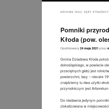
ARCHIWA TAGU:
DĘBY STRAŻNICY
Pomniki przyro
Kłoda (pow. oleś
Opublikowany
24 maja 2021
przez
Gmina Dziadowa Kłoda położo
dolnośląskiego, w powiecie o
przeciętnych gleb) jest rolnic
powierzchni, lasy – niecałe 
znajdziemy tu dwa użytki eko
przyrodniczym jest Arboretum 
Do niedawna jedynym pomnikie
zlokalizowana w miejscowości 