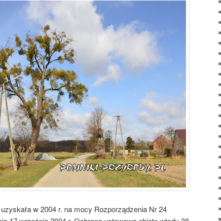
a uzyskała w 2004 r. na mocy Rozporządzenia Nr 24
ia 17 września 2004 r. Ochroną ustawową objęto wtedy 38