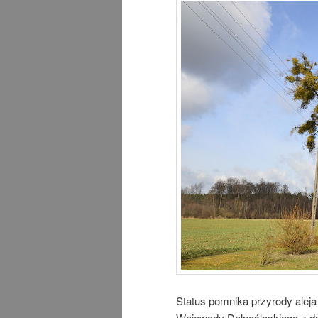
Status pomnika przyrody alej
Wojewody Dolnośląskiego z dn