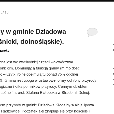
 LASU
dy w gminie Dziadowa
nicki, dolnośląskie).
mareke
na jest we wschodniej części województwa
leśnickim. Dominującą funkcją gminy (mimo dość
two – użytki rolne obejmują tu ponad 75% ogólnej
19%. Gmina jest uboga w ustawowe formy ochrony przyrody:
logiczne i kilka pomników przyrody. Cennym obiektem
Leśne im. prof. Stefana Białoboka w Stradomii Dolnej.
m przyrody w gminie Dziadowa Kłoda była aleja lipowa
Radzowice. Początek alei znajduje się przy kościele i