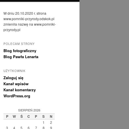
W dniu 20.10.2020 r. strona
www.pomniki-przyrody.odskok.pl
zmieniła nazwę na www.pomniki-
przyrody.pl
POLECAM STRONY
Blog fotograficzny
Blog Pawła Lenarta
UŻYTKOWNIK
Zaloguj się
Kanał wpisów
Kanał komentarzy
WordPress.org
SIERPIEŃ 2026
P
W
Ś
C
P
S
N
1
2
3
4
5
6
7
8
9