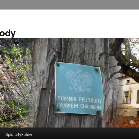
rody
Spis artykułów