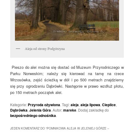
Aleja od strony Podgórzyna
Pieszo do alei można się dostać od Muzeum Przyrodniczego w
Parku Norweskim; należy się kierować na tamę na rzece
Wrzosówka, zejść ścieżką w dół i po 500 metrach znajdziemy
się przy ogrodzeniu Dąbrówki. Następnie w prawo wzdłuż płotu,
po 150 metrach początek alei.
Kategorie:
Przyroda ożywiona
. Tagi:
aleja
,
aleja lipowa
,
Cieplice
,
Dąbrówka
,
Jelenia Góra
. Autor:
mareke
. Dodaj zakładkę do
bezpośredniego odnośnika
.
JEDEN KOMENTARZ DO “
POMNIKOWA ALEJA W JELENIEJ GÓRZE –