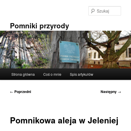
Przeskocz
do
Szuka
tekstu
Pomniki przyrody
Główne
Strona główna
Coś o mnie
Spis artykułów
menu
Nawigacja
←
Poprzedni
Następny
→
wpisu
Pomnikowa aleja w Jeleniej