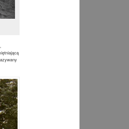
,
iętniającą
 nazywany