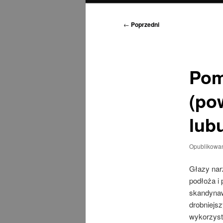
Nawigacja
←
Poprzedni
wpisu
Pom
(po
lubu
Opublikowa
Głazy narz
podłoża i 
skandynaw
drobniejsz
wykorzyst