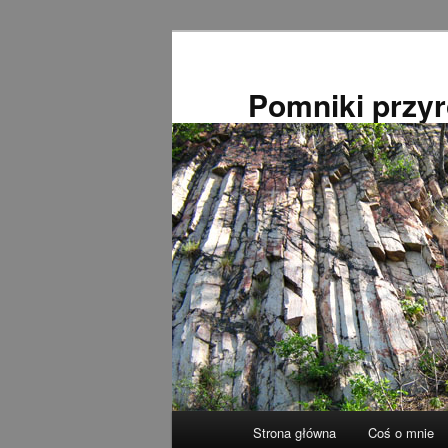
Przeskocz
do
tekstu
Pomniki przy
Główne
Strona główna
Coś o mnie
menu