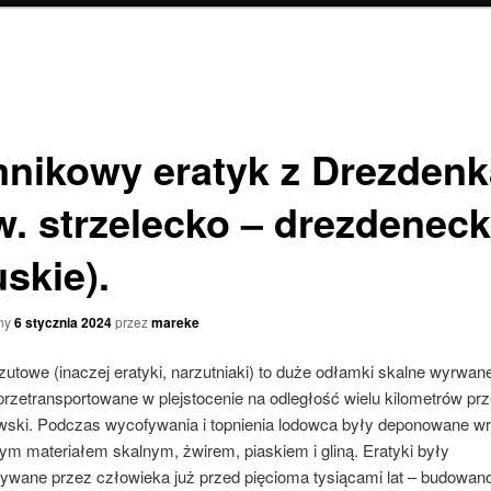
nikowy eratyk z Drezdenk
w. strzelecko – drezdeneck
skie).
ny
6 stycznia 2024
przez
mareke
utowe (inaczej eratyki, narzutniaki) to duże odłamki skalne wyrwan
przetransportowane w plejstocenie na odległość wielu kilometrów prz
ski. Podczas wycofywania i topnienia lodowca były deponowane wr
ym materiałem skalnym, żwirem, piaskiem i gliną. Eratyki były
ywane przez człowieka już przed pięcioma tysiącami lat – budowano