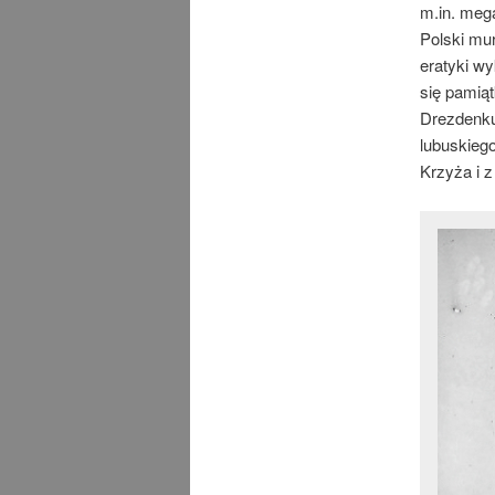
m.in. mega
Polski mu
eratyki wy
się pamiąt
Drezdenku
lubuskieg
Krzyża i z