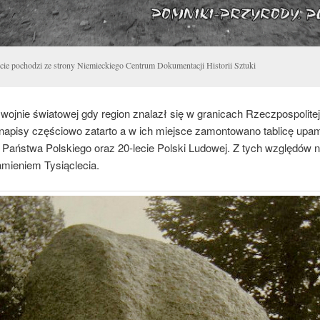
ęcie pochodzi ze strony Niemieckiego Centrum Dokumentacji Historii Sztuki
 wojnie światowej gdy region znalazł się w granicach Rzeczpospolitej
 napisy częściowo zatarto a w ich miejsce zamontowano tablicę upam
e Państwa Polskiego oraz 20-lecie Polski Ludowej. Z tych względów
amieniem Tysiąclecia.