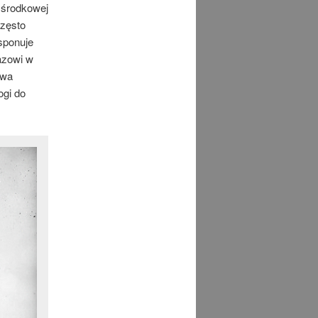
 środkowej
zęsto
sponuje
azowi w
twa
ogi do