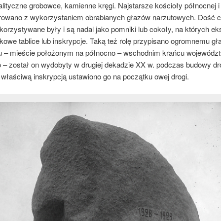
lityczne grobowce, kamienne kręgi. Najstarsze kościoły północnej i
rowano z wykorzystaniem obrabianych głazów narzutowych. Dość c
korzystywane były i są nadal jako pomniki lub cokoły, na których ek
kowe tablice lub inskrypcje. Taką też rolę przypisano ogromnemu gł
 – mieście położonym na północno – wschodnim krańcu wojewódz
o – został on wydobyty w drugiej dekadzie XX w. podczas budowy dr
 właściwą inskrypcją ustawiono go na początku owej drogi.