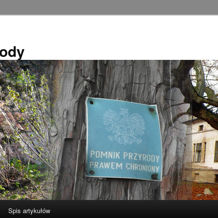
rody
Spis artykułów