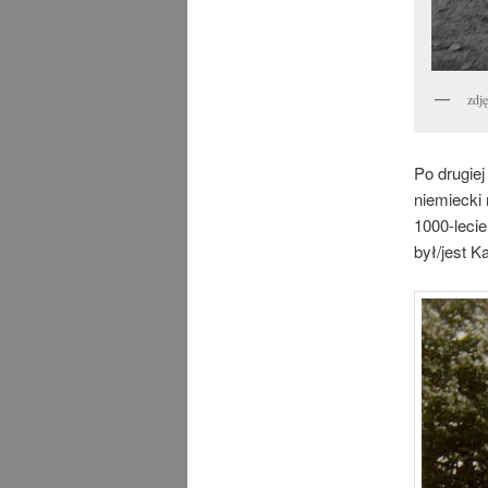
zdj
Po drugiej
niemiecki
1000-leci
był/jest K