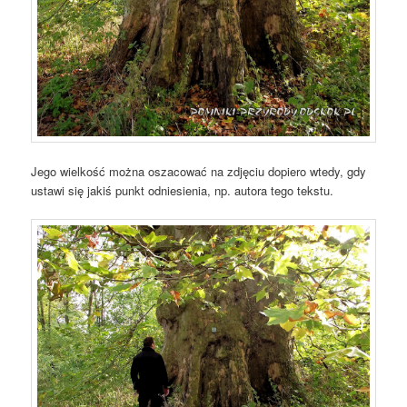
Jego wielkość można oszacować na zdjęciu dopiero wtedy, gdy
ustawi się jakiś punkt odniesienia, np. autora tego tekstu.