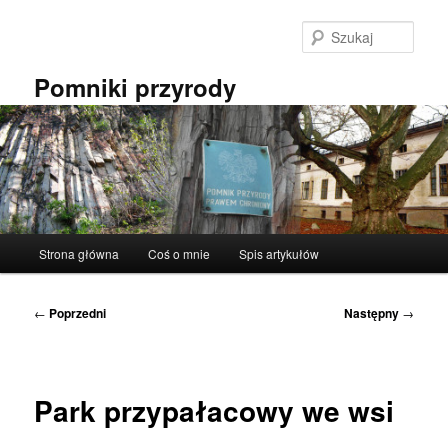
Przeskocz
do
Szuka
tekstu
Pomniki przyrody
Główne
Strona główna
Coś o mnie
Spis artykułów
menu
Nawigacja
←
Poprzedni
Następny
→
wpisu
Park przypałacowy we wsi