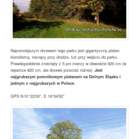
Najcenniejszym drzewem tego parku jest gigantyczny platan
klonolistny, rosnący przy drodze, tuż przy wejściu do parku.
Prawdopodobnie zrośnięty z 5 pni mierzy w obwodzie 920 cm (w
rejestrze 820 cm, ale drzewo przecież rośnie).
Jest
najgrubszym pomnikowym platanem na Dolnym Śląsku i
jednym z najgrubszych w Polsce
.
GPS N 51°22′00″, E 16°54′52″