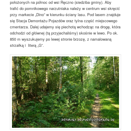
położonych na północ od wsi Ręczno (siedziba gminy). Aby
trafić do pomnikowego narzutniaka należy w centrum wsi skręcić
przy markecie „Dino” w kierunku ściany lasu. Pod lasem znajduje
się Stacja Demontażu Pojazdów oraz tylna część miejscowego
cmentarza. Dalej udajemy się piechotą wchodząc na drogę, która
odchodzi od głównej (tą przyjechaliśmy) skośnie w lewo. Po ok.
850 m wyszukujemy po lewej stronie brzozę, z namalowaną
strzałką i literą „G”.