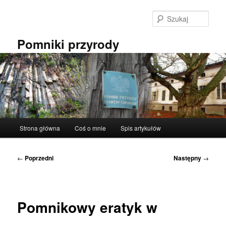
Przeskocz
do
Szuka
tekstu
Pomniki przyrody
Główne
Strona główna
Coś o mnie
Spis artykułów
menu
Nawigacja
←
Poprzedni
Następny
→
wpisu
Pomnikowy eratyk w