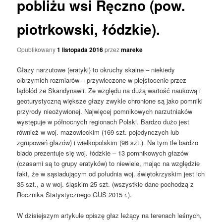
pobliżu wsi Ręczno (pow.
piotrkowski, łódzkie).
Opublikowany
1 listopada 2016
przez
mareke
Głazy narzutowe (eratyki) to okruchy skalne – niekiedy
olbrzymich rozmiarów – przywleczone w plejstocenie przez
lądolód ze Skandynawii. Ze względu na dużą wartość naukową i
geoturystyczną większe głazy zwykle chronione są jako pomniki
przyrody nieożywionej. Najwięcej pomnikowych narzutniaków
występuje w północnych regionach Polski. Bardzo dużo jest
również w woj. mazowieckim (169 szt. pojedynczych lub
zgrupowań głazów) i wielkopolskim (96 szt.). Na tym tle bardzo
blado prezentuje się woj. łódzkie – 13 pomnikowych głazów
(czasami są to grupy eratyków) to niewiele, mając na względzie
fakt, że w sąsiadującym od południa woj. świętokrzyskim jest ich
35 szt., a w woj. śląskim 25 szt. (wszystkie dane pochodzą z
Rocznika Statystycznego GUS 2015 r.).
W dzisiejszym artykule opiszę głaz leżący na terenach leśnych,