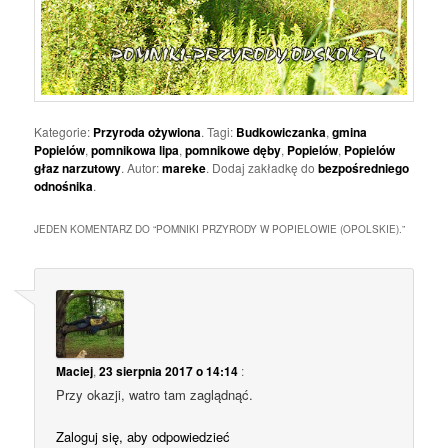
Kategorie:
Przyroda ożywiona
. Tagi:
Budkowiczanka
,
gmina
Popielów
,
pomnikowa lipa
,
pomnikowe dęby
,
Popielów
,
Popielów
głaz narzutowy
. Autor:
mareke
. Dodaj zakładkę do
bezpośredniego
odnośnika
.
JEDEN KOMENTARZ DO “
POMNIKI PRZYRODY W POPIELOWIE (OPOLSKIE).
”
Maciej
,
23 sierpnia 2017 o 14:14
:
Przy okazji, watro tam zaglądnąć.
Zaloguj się, aby odpowiedzieć