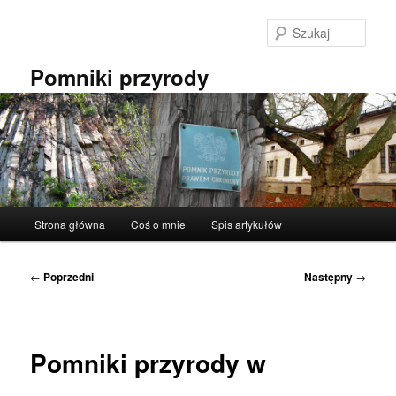
Przeskocz
do
Szuka
tekstu
Pomniki przyrody
Główne
Strona główna
Coś o mnie
Spis artykułów
menu
Nawigacja
←
Poprzedni
Następny
→
wpisu
Pomniki przyrody w