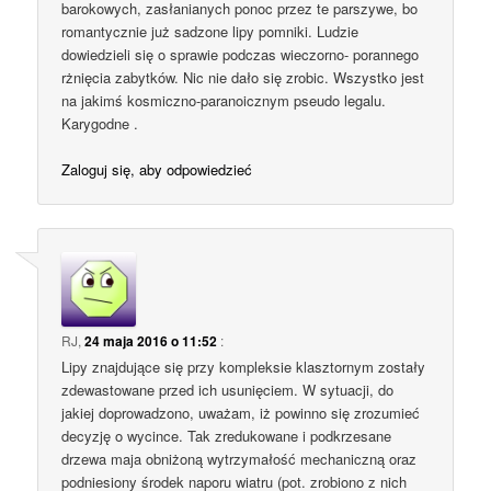
barokowych, zasłanianych ponoc przez te parszywe, bo
romantycznie już sadzone lipy pomniki. Ludzie
dowiedzieli się o sprawie podczas wieczorno- porannego
rżnięcia zabytków. Nic nie dało się zrobic. Wszystko jest
na jakimś kosmiczno-paranoicznym pseudo legalu.
Karygodne .
Zaloguj się, aby odpowiedzieć
RJ
,
24 maja 2016 o 11:52
:
Lipy znajdujące się przy kompleksie klasztornym zostały
zdewastowane przed ich usunięciem. W sytuacji, do
jakiej doprowadzono, uważam, iż powinno się zrozumieć
decyzję o wycince. Tak zredukowane i podkrzesane
drzewa maja obniżoną wytrzymałość mechaniczną oraz
podniesiony środek naporu wiatru (pot. zrobiono z nich