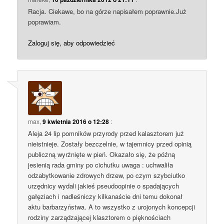
Racja. Ciekawe, bo na górze napisałem poprawnie.Już
poprawiam.
Zaloguj się, aby odpowiedzieć
max
,
9 kwietnia 2016 o 12:28
:
Aleja 24 lip pomników przyrody przed kalasztorem już
nieistnieje. Zostały bezczelnie, w tajemnicy przed opinią
publiczną wyrżnięte w pień. Okazało się, że późną
jesienią rada gminy po cichutku uwaga : uchwaliła
odzabytkowanie zdrowych drzew, po czym szybciutko
urzędnicy wydali jakieś pseudoopinie o spadających
gałęziach i nadleśniczy kilkanaście dni temu dokonał
aktu barbarzyństwa. A to wszystko z urojonych koncepcji
rodziny zarządzającej klasztorem o pięknościach