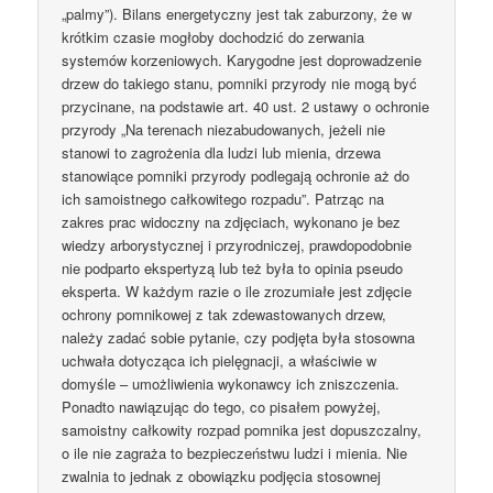
„palmy”). Bilans energetyczny jest tak zaburzony, że w
krótkim czasie mogłoby dochodzić do zerwania
systemów korzeniowych. Karygodne jest doprowadzenie
drzew do takiego stanu, pomniki przyrody nie mogą być
przycinane, na podstawie art. 40 ust. 2 ustawy o ochronie
przyrody „Na terenach niezabudowanych, jeżeli nie
stanowi to zagrożenia dla ludzi lub mienia, drzewa
stanowiące pomniki przyrody podlegają ochronie aż do
ich samoistnego całkowitego rozpadu”. Patrząc na
zakres prac widoczny na zdjęciach, wykonano je bez
wiedzy arborystycznej i przyrodniczej, prawdopodobnie
nie podparto ekspertyzą lub też była to opinia pseudo
eksperta. W każdym razie o ile zrozumiałe jest zdjęcie
ochrony pomnikowej z tak zdewastowanych drzew,
należy zadać sobie pytanie, czy podjęta była stosowna
uchwała dotycząca ich pielęgnacji, a właściwie w
domyśle – umożliwienia wykonawcy ich zniszczenia.
Ponadto nawiązując do tego, co pisałem powyżej,
samoistny całkowity rozpad pomnika jest dopuszczalny,
o ile nie zagraża to bezpieczeństwu ludzi i mienia. Nie
zwalnia to jednak z obowiązku podjęcia stosownej