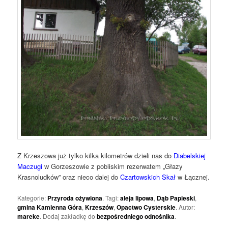
Z Krzeszowa już tylko kilka kilometrów dzieli nas do
Diabelskiej
Maczugi
w Gorzeszowie z pobliskim rezerwatem „Głazy
Krasnoludków” oraz nieco dalej do
Czartowskich Skał
w Łącznej.
Kategorie:
Przyroda ożywiona
. Tagi:
aleja lipowa
,
Dąb Papieski
,
gmina Kamienna Góra
,
Krzeszów
,
Opactwo Cysterskie
. Autor:
mareke
. Dodaj zakładkę do
bezpośredniego odnośnika
.