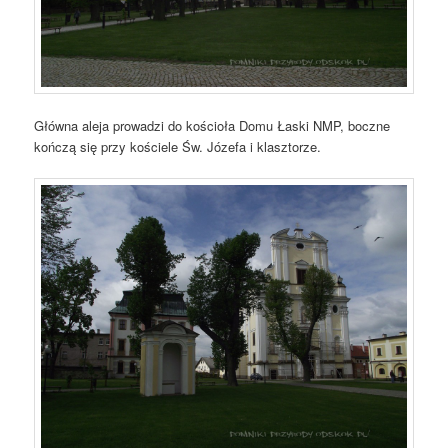
Główna aleja prowadzi do kościoła Domu Łaski NMP, boczne
kończą się przy kościele Św. Józefa i klasztorze.