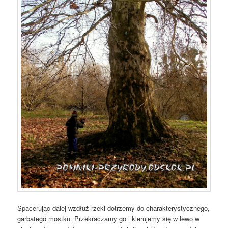
Spacerując dalej wzdłuż rzeki dotrzemy do charakterystycznego,
garbatego mostku. Przekraczamy go i kierujemy się w lewo w