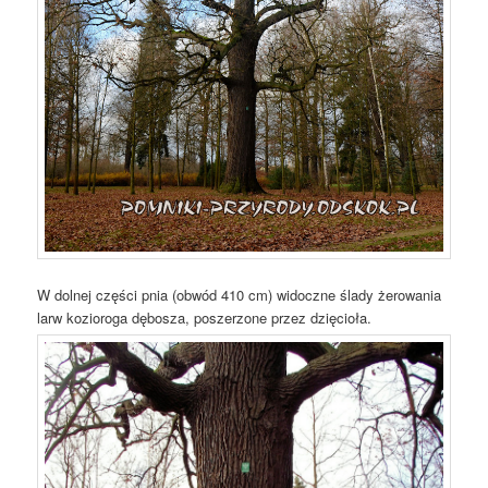
W dolnej części pnia (obwód 410 cm) widoczne ślady żerowania
larw kozioroga dębosza, poszerzone przez dzięcioła.