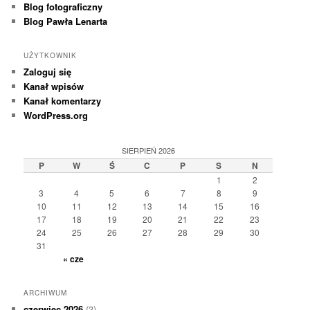
Blog fotograficzny
Blog Pawła Lenarta
UŻYTKOWNIK
Zaloguj się
Kanał wpisów
Kanał komentarzy
WordPress.org
SIERPIEŃ 2026
P
W
Ś
C
P
S
N
1
2
3
4
5
6
7
8
9
10
11
12
13
14
15
16
17
18
19
20
21
22
23
24
25
26
27
28
29
30
31
« cze
ARCHIWUM
czerwiec 2026
(3)