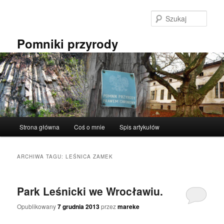
Przeskocz
Przeskocz
do
do
Szuka
tekstu
widgetów
Pomniki przyrody
Główne
Strona główna
Coś o mnie
Spis artykułów
menu
ARCHIWA TAGU:
LEŚNICA ZAMEK
Park Leśnicki we Wrocławiu.
Opublikowany
7 grudnia 2013
przez
mareke