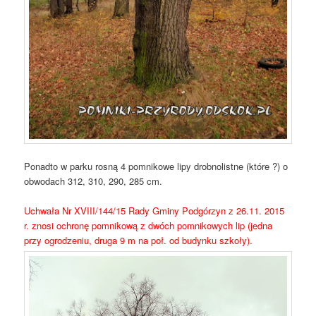
Ponadto w parku rosną 4 pomnikowe lipy drobnolistne (które ?) o
obwodach 312, 310, 290, 285 cm.
Uchwała Nr XVIII/144/15 Rady Gminy Podgórzyn z 26.11. 2015
r. znosi ochronę pomnikową z dwóch pomnikowych lip (jedna
przy ogrodzeniu, druga 9 m na poł. od budynku szkoły).