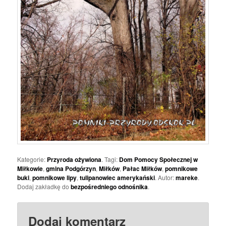
Kategorie:
Przyroda ożywiona
. Tagi:
Dom Pomocy Społecznej w
Miłkowie
,
gmina Podgórzyn
,
Miłków
,
Pałac Miłków
,
pomnikowe
buki
,
pomnikowe lipy
,
tulipanowiec amerykański
. Autor:
mareke
.
Dodaj zakładkę do
bezpośredniego odnośnika
.
Dodaj komentarz