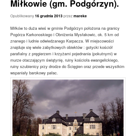
Miłkowie (gm. Podgórzyn).
Opublikowany
16 grudnia 2013
przez
mareke
Miłków to duża wieś w gminie Podgórzyn położona na granicy
Pogórza Karkonoskiego i Obniżenia Mysłakowic, ok. 5 km od
znanego i ludnie odwiedzanego Karpacza. W miejscowości
znajduje się wiele zabytkowych obiektów : gotycki kościół
parafialny z pręgierzem i krzyżami pojednania (pokutnymi) w
murze otaczającym świątynię, ruiny kościoła ewangelickiego,
ruiny szubienicy przy drodze do Ścięgien oraz przede wszystkim
wspaniały barokowy pałac.