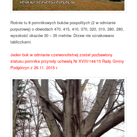
Rośnie tu 8 pomnikowych buków pospolitych (2 w odmianie
purpurowej) o obwodach 470, 415, 410, 370, 320, 310, 280, 280,
wysokość okazów 30 – 35 metrów. Drzew nie oznakowano
tabliczkami.
Jeden buk w odmianie czerwonolistnej został pozbawiony
statusu pomnika przyrody uchwałą Nr XVIII/144/15 Rady Gminy
Podgórzyn z 26.11. 2015 r.