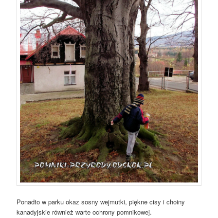
Ponadto w parku okaz sosny wejmutki, piękne cisy i choiny
kanadyjskie również warte ochrony pomnikowej.