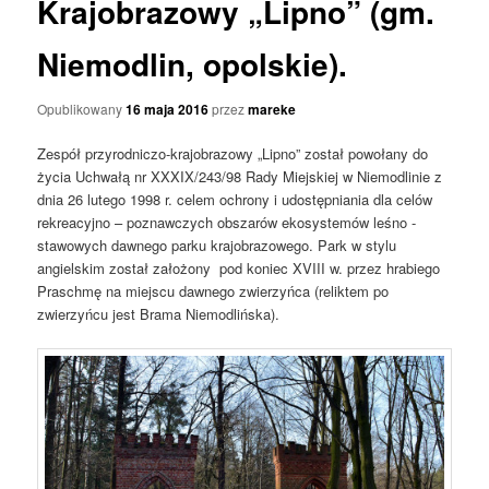
Krajobrazowy „Lipno” (gm.
Niemodlin, opolskie).
Opublikowany
16 maja 2016
przez
mareke
Zespół przyrodniczo-krajobrazowy „Lipno” został powołany do
życia Uchwałą nr XXXIX/243/98 Rady Miejskiej w Niemodlinie z
dnia 26 lutego 1998 r. celem ochrony i udostępniania dla celów
rekreacyjno – poznawczych obszarów ekosystemów leśno -
stawowych dawnego parku krajobrazowego. Park w stylu
angielskim został założony pod koniec XVIII w. przez hrabiego
Praschmę na miejscu dawnego zwierzyńca (reliktem po
zwierzyńcu jest Brama Niemodlińska).