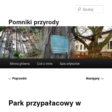
Przeskocz
do
Szuka
tekstu
Pomniki przyrody
Główne
Strona główna
Coś o mnie
Spis artykułów
menu
Nawigacja
←
Poprzedni
Następny
→
wpisu
Park przypałacowy w