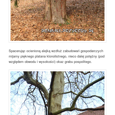
Spacerując ocienioną alejką wzdłuż zabudowań gospodarczych
mijamy pięknego platana klonolistnego, nieco dalej potężny (pod
względem obwodu i wysokości) okaz grabu pospolitego.