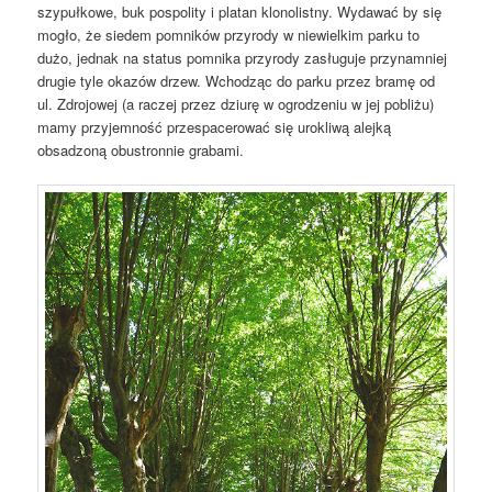
szypułkowe, buk pospolity i platan klonolistny. Wydawać by się
mogło, że siedem pomników przyrody w niewielkim parku to
dużo, jednak na status pomnika przyrody zasługuje przynamniej
drugie tyle okazów drzew. Wchodząc do parku przez bramę od
ul. Zdrojowej (a raczej przez dziurę w ogrodzeniu w jej pobliżu)
mamy przyjemność przespacerować się urokliwą alejką
obsadzoną obustronnie grabami.