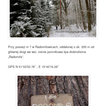
Przy posesji nr 7 w Radomiłowicach, oddalonej o ok. 200 m od
głównej drogi we wsi, rośnie pomnikowa lipa drobnolistna
„Radomiła”.
GPS N 51°03′33.76″ , E 15°43′16.29″