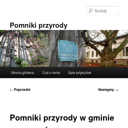
Przeskocz
do
Szuka
tekstu
Pomniki przyrody
Główne
Strona główna
Coś o mnie
Spis artykułów
menu
Nawigacja
←
Poprzedni
Następny
→
wpisu
Pomniki przyrody w gminie