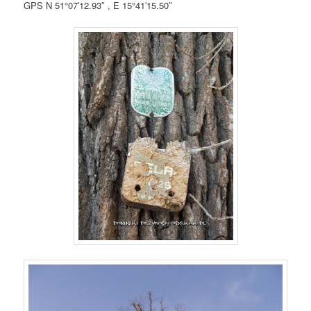
GPS N 51°07′12.93″ , E 15°41′15.50″