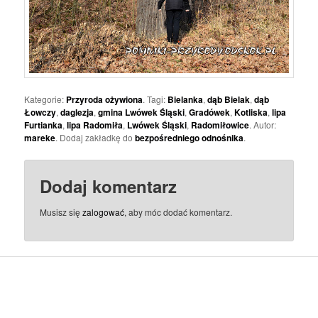
Kategorie:
Przyroda ożywiona
. Tagi:
Bielanka
,
dąb Bielak
,
dąb
Łowczy
,
daglezja
,
gmina Lwówek Śląski
,
Gradówek
,
Kotliska
,
lipa
Furtianka
,
lipa Radomiła
,
Lwówek Śląski
,
Radomiłowice
. Autor:
mareke
. Dodaj zakładkę do
bezpośredniego odnośnika
.
Dodaj komentarz
Musisz się
zalogować
, aby móc dodać komentarz.