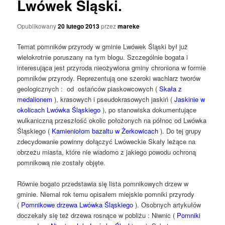
Lwówek Śląski.
Opublikowany
20 lutego 2013
przez
mareke
Temat pomników przyrody w gminie Lwówek Śląski był już
wielokrotnie poruszany na tym blogu. Szczególnie bogata i
interesująca jest przyroda nieożywiona gminy chroniona w formie
pomników przyrody. Reprezentują one szeroki wachlarz tworów
geologicznych : od ostańców piaskowcowych (
Skała z
medalionem
), krasowych i pseudokrasowych jaskiń (
Jaskinie w
okolicach Lwówka Śląskiego
), po stanowiska dokumentujące
wulkaniczną przeszłość okolic położonych na północ od Lwówka
Śląskiego (
Kamieniołom bazaltu w Żerkowicach
). Do tej grupy
zdecydowanie powinny dołączyć Lwóweckie Skały leżące na
obrzeżu miasta, które nie wiadomo z jakiego powodu ochroną
pomnikową nie zostały objęte.
Równie bogato przedstawia się lista pomnikowych drzew w
gminie. Niemal rok temu opisałem miejskie pomniki przyrody
(
Pomnikowe drzewa Lwówka Śląskiego
). Osobnych artykułów
doczekały się też drzewa rosnące w pobliżu : Niwnic (
Pomniki