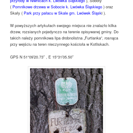
przyrody w Niwnicach k. Lwówka Śląskiego
), Soboty
(
Pomnikowe drzewa w Sobocie k. Lwówka Śląskiego
) oraz
Skały (
Park przy pałacu w Skale gm. Lwówek Śląsk
i
).
W powyższych artykułach swojego miejsca nie znalazło kilka
drzew, rozsianych pojedynczo na terenie opisywanej gminy. Do
takich należy pomnikowa lipa drobnolistna „Furtianka”, rosnąca
przy wejściu na teren nieczynnego kościoła w Kotliskach.
GPS N 51°09′20.73″ , E 15°31′05.50″