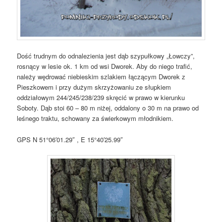
Dość trudnym do odnalezienia jest dąb szypułkowy „Łowczy”,
rosnący w lesie ok. 1 km od wsi Dworek. Aby do niego trafić,
należy wędrować niebieskim szlakiem łączącym Dworek z
Pieszkowem i przy dużym skrzyżowaniu ze słupkiem
oddziałowym 244/245/238/239 skręcić w prawo w kierunku
Soboty. Dąb stoi 60 – 80 m niżej, oddalony o 30 m na prawo od
leśnego traktu, schowany za świerkowym młodnikiem.
GPS N 51°06′01.29″ , E 15°40′25.99″