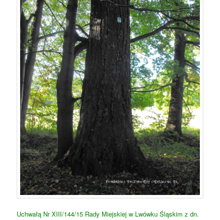
Uchwałą Nr XIII/144/15 Rady Miejskiej w Lwówku Śląskim z dn.