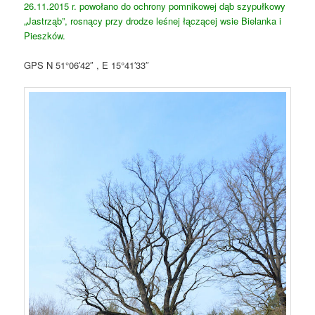
26.11.2015 r. powołano do ochrony pomnikowej dąb szypułkowy
„Jastrząb”, rosnący przy drodze leśnej łączącej wsie Bielanka i
Pieszków.
GPS N 51°06′42″ , E 15°41′33″