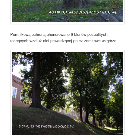
Pomnikową ochroną uhonorowano 9 klonów pospolitych,
rosnących wzdłuż alei prowadzącej przez zamkowe wzgórze.