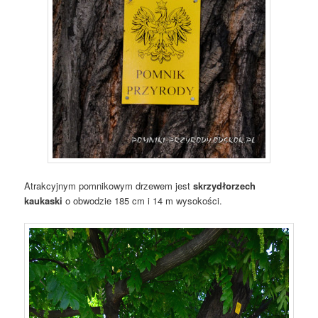
Atrakcyjnym pomnikowym drzewem jest
skrzydłorzech
kaukaski
o obwodzie 185 cm i 14 m wysokości.