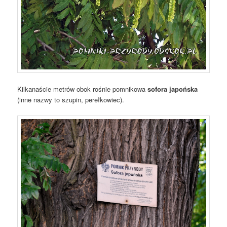
Kilkanaście metrów obok rośnie pomnikowa
sofora japońska
(inne nazwy to szupin, perełkowiec).