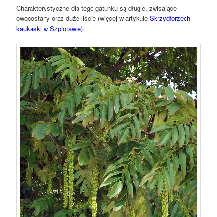
Charakterystyczne dla tego gatunku są długie, zwisające
owocostany oraz duże liście (więcej w artykule
Skrzydłorzech
kaukaski w Szprotawie
).