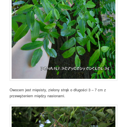
Owocem jest mięsisty, zielony strąk o długości 3 – 7 cm z
przewężeniem między nasionami.