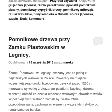
Zaszufladkowano do kategorii
Przyroda ożywiona
|
Otagowano
grujecznik japoński
,
Gubin
,
perełkowiec japoński
,
pomnikowe
platany
,
pomnikowy cypryśnik błotny
,
pomnikowy miłorząb
,
ratusz w Gubinie
,
ruiny kościoła w Gubinie
,
sofora japońska
,
szupin
|
Dodaj komentarz
Pomnikowe drzewa przy
Zamku Piastowskim w
Legnicy.
Opublikowany
15 września 2013
przez
mareke
Zamek Piastowski w Legnicy uważany jest za jedną z
najstarszych warowni w Polsce. Powstały na miejscu
wcześniejszego grodu Trzebowian, uzyskał przed 1230 r .
murowaną sylwetkę z okazałym palatium, kaplicą i dwoma
wieżami; całość założenia otoczono warownym obwodem wałów.
W późniejszych wiekach zamek był wielokrotnie
przebudowywany, zachowując elementy wszystkich stylów od
romanizmu do baroku.