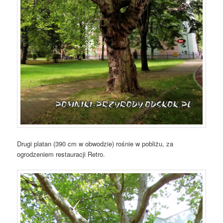
Drugi platan (390 cm w obwodzie) rośnie w pobliżu, za
ogrodzeniem restauracji Retro.