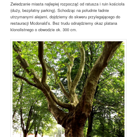
Zwiedzanie miasta najlepiej rozpocząć od ratusza i ruin kościoła
(duży, bezpłatny parking). Schodząc na południe ładnie
utrzymanymi alejami, dojdziemy do skweru przylegającego do
restauracji Mcdonald’s. Bez trudu odnajdziemy okaz platana
klonolistnego o obwodzie ok. 300 cm.