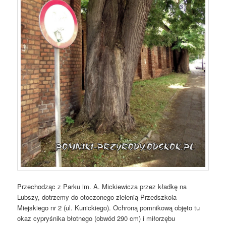
Przechodząc z Parku im. A. Mickiewicza przez kładkę na
Lubszy, dotrzemy do otoczonego zielenią Przedszkola
Miejskiego nr 2 (ul. Kunickiego). Ochroną pomnikową objęto tu
okaz cypryśnika błotnego (obwód 290 cm) i miłorzębu