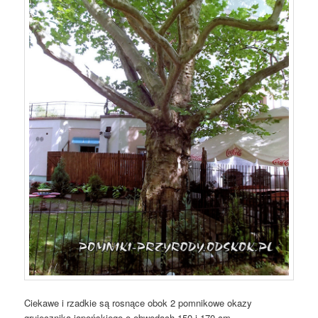
Ciekawe i rzadkie są rosnące obok 2 pomnikowe okazy
grujecznika japońskiego o obwodach 150 i 170 cm.