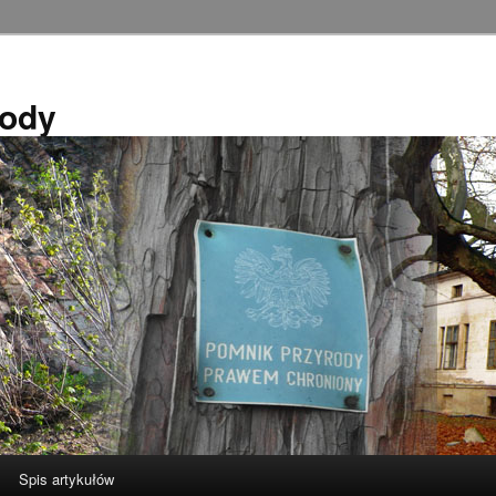
rody
Spis artykułów