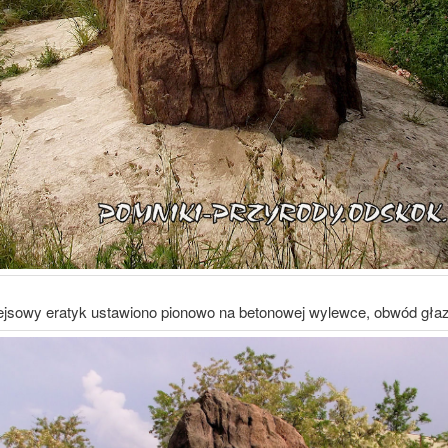
ejsowy eratyk ustawiono pionowo na betonowej wylewce, obwód gła