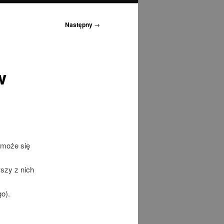
Następny
→
w
 może się
szy z nich
go).