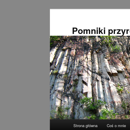
Przeskocz
do
tekstu
Pomniki przy
Główne
Strona główna
Coś o mnie
menu