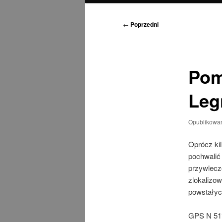
Nawigacja
←
Poprzedni
wpisu
Pom
Leg
Opublikowa
Oprócz kil
pochwalić
przywlecz
zlokalizow
powstałych
GPS N 51°