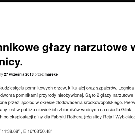
nikowe głazy narzutowe 
nicy.
ny
27 września 2013
przez
mareke
kudziesięciu pomnikowych drzew, kliku alej oraz szpalerów, Legnica
 dwoma pomnikami przyrody nieożywionej. Są to 2 głazy narzutowe
one przez lądolód w okresie zlodowacenia środkowopolskiego. Pierw
any jest w pobliżu niewielkich zbiorników wodnych na osiedlu Glinki,
 po eksploatacji gliny dla Fabryki Rothera (róg ulicy Reja i Wybickie
11′38.68″ , E 16°08′50.48″