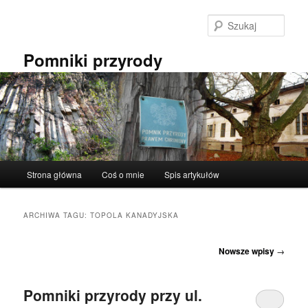
Przeskocz
Przeskocz
do
do
Szuka
tekstu
widgetów
Pomniki przyrody
Główne
Strona główna
Coś o mnie
Spis artykułów
menu
ARCHIWA TAGU:
TOPOLA KANADYJSKA
Nawigacja
Nowsze wpisy
→
wpisu
Pomniki przyrody przy ul.