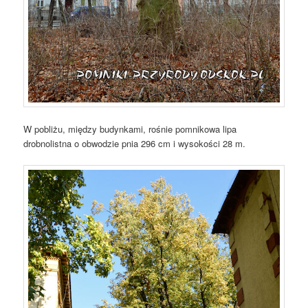
W pobliżu, między budynkami, rośnie pomnikowa lipa
drobnolistna o obwodzie pnia 296 cm i wysokości 28 m.