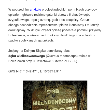
W poprzednim
artykule
o bolesławieckich pomnikach przyrody
opisałem głównie rodzime gatunki drzew : 5 okazów dębu
szypułkowego, topolę czarną, grab i cis pospolity. Gatunki
obcego pochodzenia reprezentował platan klonolistny i miłorząb
dwuklapowy. W drugiej części opiszę pozostałe pomniki przyrody
Bolesławca, w większości to okazy dendrologiczne o bardzo
rzadko spotykanych gatunkach.
Jedyny na Dolnym Śląsku pomnikowy okaz
dębu wielkoowocowego
(Quercus macrocarpa) rośnie w
Bolesławcu przy ul. Kwiatowej 2 (teren ZUS – u).
GPS N 51°15′42.47″ , E 15°33′18.91″