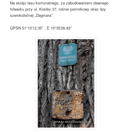
Na skraju lasu komunalnego, za zabudowaniami dawnego
folwarku przy ul. Kosiby 37, rośnie pomnikowy okaz lipy
szerokolistnej „Dagmara”.
GPSN 51°15′12.35″ , E 15°35′26.83″