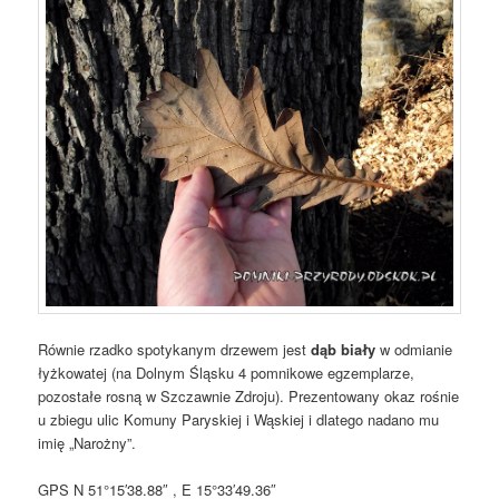
Równie rzadko spotykanym drzewem jest
dąb biały
w odmianie
łyżkowatej (na Dolnym Śląsku 4 pomnikowe egzemplarze,
pozostałe rosną w Szczawnie Zdroju). Prezentowany okaz rośnie
u zbiegu ulic Komuny Paryskiej i Wąskiej i dlatego nadano mu
imię „Narożny”.
GPS N 51°15′38.88″ , E 15°33′49.36″