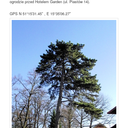
ogrodzie przed Hotelem Garden (ul. Piastów 14).
GPS N 51°15′31.45″ , E 15°35′06.27″