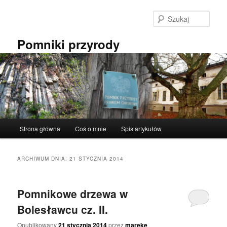
Przeskocz
Przeskocz
do
do
Szuka
tekstu
widgetów
Pomniki przyrody
Główne
Strona główna
Coś o mnie
Spis artykułów
menu
ARCHIWUM DNIA:
21 STYCZNIA 2014
Pomnikowe drzewa w
Bolesławcu cz. II.
Opublikowany
21 stycznia 2014
przez
mareke