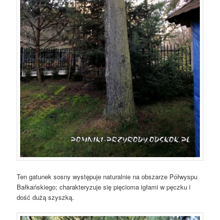
Ten gatunek sosny występuje naturalnie na obszarze Półwyspu
Bałkańskiego; charakteryzuje się pięcioma igłami w pęczku i
dość dużą szyszką.