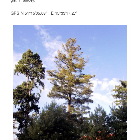
GPS N 51°15′05.03″ , E 15°33′17.27″