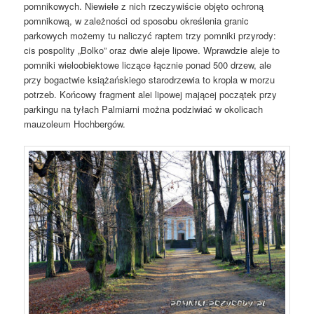
pomnikowych. Niewiele z nich rzeczywiście objęto ochroną
pomnikową, w zależności od sposobu określenia granic
parkowych możemy tu naliczyć raptem trzy pomniki przyrody:
cis pospolity „Bolko” oraz dwie aleje lipowe. Wprawdzie aleje to
pomniki wieloobiektowe liczące łącznie ponad 500 drzew, ale
przy bogactwie książańskiego starodrzewia to kropla w morzu
potrzeb. Końcowy fragment alei lipowej mającej początek przy
parkingu na tyłach Palmiarni można podziwiać w okolicach
mauzoleum Hochbergów.