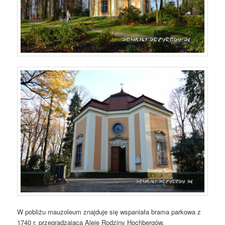
W pobliżu mauzoleum znajduje się wspaniała brama parkowa z
1740 r. przegradzająca Aleję Rodziny Hochbergów.