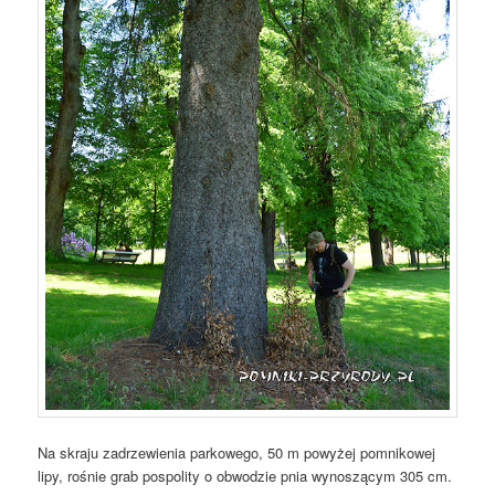
Na skraju zadrzewienia parkowego, 50 m powyżej pomnikowej
lipy, rośnie grab pospolity o obwodzie pnia wynoszącym 305 cm.