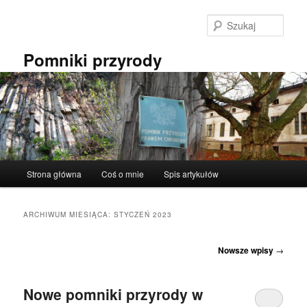
Przeskocz
Przeskocz
do
do
Szuka
tekstu
widgetów
Pomniki przyrody
Główne
Strona główna
Coś o mnie
Spis artykułów
menu
ARCHIWUM MIESIĄCA:
STYCZEŃ 2023
Nawigacja
Nowsze wpisy
→
wpisu
Nowe pomniki przyrody w