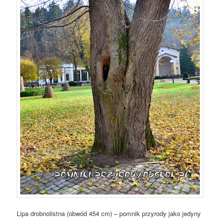
Lipa drobnolistna (obwód 454 cm) – pomnik przyrody jako jedyny