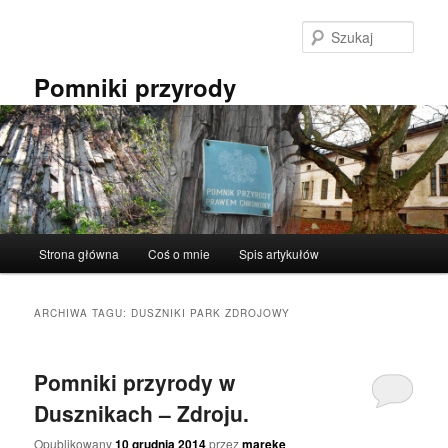
Przeskocz
Przeskocz
do
do
Szuka
tekstu
widgetów
Pomniki przyrody
Główne
Strona główna
Coś o mnie
Spis artykułów
menu
ARCHIWA TAGU:
DUSZNIKI PARK ZDROJOWY
Pomniki przyrody w
Dusznikach – Zdroju.
Opublikowany
10 grudnia 2014
przez
mareke