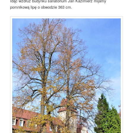
Idąc wzdłuż budynku sanatorium Jan Kazimierz mijamy
pomnikową lipę o obwodzie 363 cm.