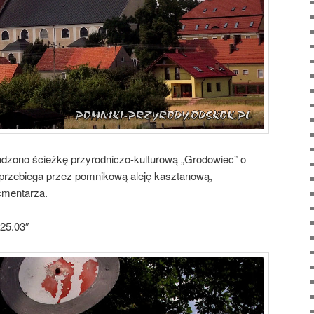
dzono ścieżkę przyrodniczo-kulturową „Grodowiec” o
 przebiega przez pomnikową aleję kasztanową,
cmentarza.
25.03″