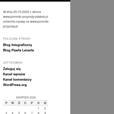
W dniu 20.10.2020 r. strona
www.pomniki-przyrody.odskok.pl
zmieniła nazwę na www.pomniki-
przyrody.pl
POLECAM STRONY
Blog fotograficzny
Blog Pawła Lenarta
UŻYTKOWNIK
Zaloguj się
Kanał wpisów
Kanał komentarzy
WordPress.org
SIERPIEŃ 2026
P
W
Ś
C
P
S
N
1
2
3
4
5
6
7
8
9