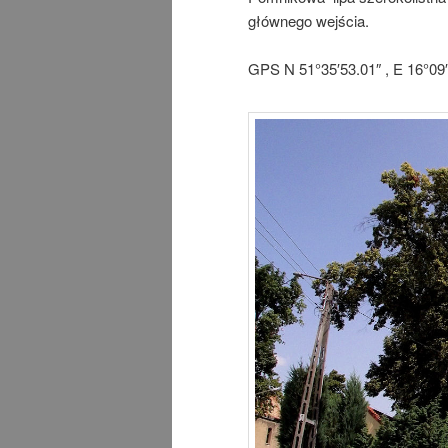
głównego wejścia.
GPS N 51°35′53.01″ , E 16°09′