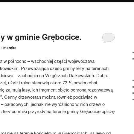
y w gminie Grębocice.
ez
mareke
st w północno – wschodniej części województwa
olkowickim. Przeważająca część gminy leży na terenach
udniowo – zachodnia na Wzgórzach Dalkowskich. Dobre
iczej, użytki rolne stanowią około 73 % powierzchni
ę zajmują lasy, ich fragment objęto ochroną rezerwatową
”. Cenny drzewostan można również podziwiać w
 – pałacowych, jednak nie wyróżniono w nich drzew o
ztery pomniki przyrody na terenie gminy Grębocice opiszę
rośnie na terenie kościelnym w Grębocicach, na lewo od