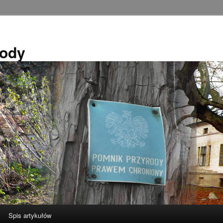
rody
Spis artykułów