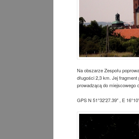
Na obszarze Zespołu poprowa
długości 2,3 km. Jej fragment
prowadzącą do miejscowego 
GPS N 51°32′27.39″ , E 16°10′