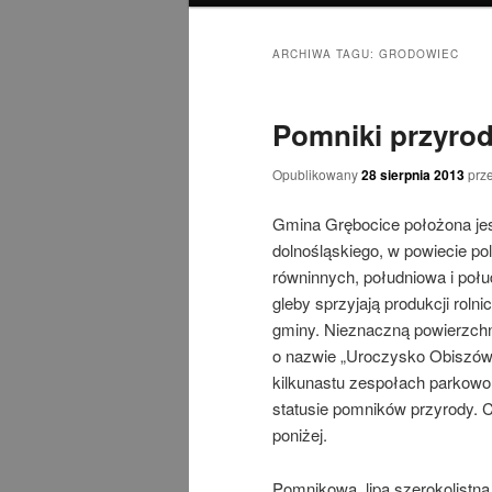
ARCHIWA TAGU:
GRODOWIEC
Pomniki przyrod
Opublikowany
28 sierpnia 2013
prz
Gmina Grębocice położona je
dolnośląskiego, w powiecie p
równinnych, południowa i poł
gleby sprzyjają produkcji roln
gminy. Nieznaczną powierzchni
o nazwie „Uroczysko Obiszów
kilkunastu zespołach parkowo
statusie pomników przyrody. C
poniżej.
Pomnikowa lipa szerokolistna 