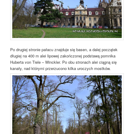
Po drugiej stronie pałacu znajduje się basen, a dalej początek
długiej na 400 m alei lipowej zakończonej podstawą pomnika
Huberta von Tiele – Winckler. Po obu stronach alei ciągną się
kanały, nad którymi przerzucono kilka uroczych mostków.