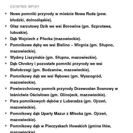
OSTATNIE WPISY
Nowe pomniki przyrody w mieście Nowa Ruda (pow.
kłodzki, dolnośląskie).
Głaz narzutowy Dzik we wsi Borowina (gm. Szprotawa,
lubuskie).
Dąb Wojciech z Płocka (mazowieckie).
Pomnikowe dęby we wsi Bielino – Wirgnia (gm. Słupno,
mazowieckie).
Wydmy Liszyńskie (gm. Słupno, mazowieckie).
Dąb Chrobry i pozostałe pomniki przyrody we wsi
Białobrzegi (gm. Bodzanów, mazowieckie).
Pomnikowy dąb we wsi Rębowo (gm. Wyszogród,
mazowieckie).
Powierzchniowy pomnik przyrody Drzewostan Sosnowy w
leśnictwie Ościsłowo (gm. Glinojeck, mazowieckie).
Para pomnikowych dębów z Luberadza (gm. Ojrzeń,
mazowieckie).
Pomnikowy dąb Uparty Mazur z Młocka (gm. Ojrzeń,
mazowieckie).
Pomnikowy dąb w Pieczyskach Iłowskich (gmina Iłów,
mazowieckie).