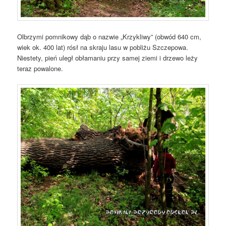
Olbrzymi pomnikowy dąb o nazwie „Krzykliwy” (obwód 640 cm,
wiek ok. 400 lat) rósł na skraju lasu w pobliżu Szczepowa.
Niestety, pień uległ obłamaniu przy samej ziemi i drzewo leży
teraz powalone.