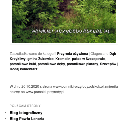
Zaszufladkowano do kategorii
Przyroda ożywiona
|
Otagowano
Dąb
Krzykliwy
,
gmina Żukowice
,
Kromolin
,
pałac w Szczepowie
,
pomnikowe buki
,
pomnikowe dęby
,
pomnikowe platany
,
Szczepów
|
Dodaj komentarz
W dniu 20.10.2020 r. strona www.pomniki-przyrody.odskok.pl zmieniła
nazwę na www.pomniki-przyrody.pl
POLECAM STRONY
Blog fotograficzny
Blog Pawła Lenarta