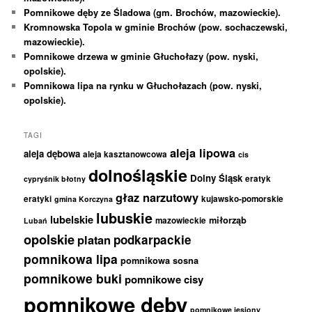
Pomnikowe dęby ze Śladowa (gm. Brochów, mazowieckie).
Kromnowska Topola w gminie Brochów (pow. sochaczewski,
mazowieckie).
Pomnikowe drzewa w gminie Głuchołazy (pow. nyski,
opolskie).
Pomnikowa lipa na rynku w Głuchołazach (pow. nyski,
opolskie).
TAGI
aleja lipowa
aleja dębowa
aleja kasztanowcowa
cis
dolnośląskie
Dolny Śląsk
eratyk
cypryśnik błotny
głaz narzutowy
eratyki
kujawsko-pomorskie
gmina Korczyna
lubuskie
lubelskie
miłorząb
mazowieckie
Lubań
opolskie
podkarpackie
platan
pomnikowa lipa
pomnikowa sosna
pomnikowe buki
pomnikowe cisy
pomnikowe dęby
pomnikowe jesiony