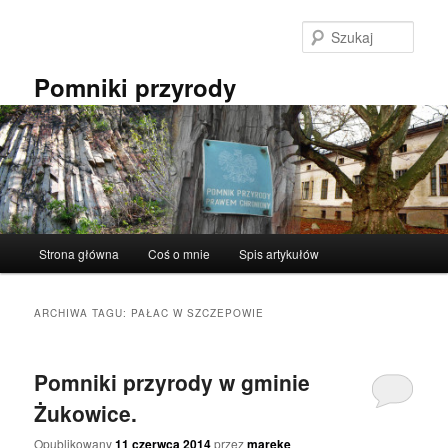
Przeskocz
Przeskocz
do
do
Szuka
tekstu
widgetów
Pomniki przyrody
Główne
Strona główna
Coś o mnie
Spis artykułów
menu
ARCHIWA TAGU:
PAŁAC W SZCZEPOWIE
Pomniki przyrody w gminie
Żukowice.
Opublikowany
11 czerwca 2014
przez
mareke