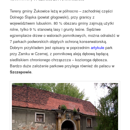
Tereny gminy Żukowice leżą w północno – zachodniej części
Dolnego Śląska (powiat głogowski), przy granicy z
województwem lubuskim. 80 % obszaru gminy zajmują użytki
rolne, tylko 9 % stanowią lasy i grunty leśne. Sędziwe
egzemplarze drzew o walorach pomnikowych, można odnaleźć w
7 parkach podworskich objętych ochroną konserwatorską.
Dobrym przykładem jest opisany w poprzednim
artykule
park
przy Zamku w Czernej, z pomnikową aleją dębową będącą
siedliskiem chronionego chrząszcza – kozioroga dębosza.
Bardzo duże założenie parkowe przylega również do pałacu w
Szczepowie
.