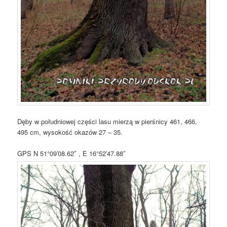
Dęby w południowej części lasu mierzą w pierśnicy 461, 466,
495 cm, wysokość okazów 27 – 35.
GPS N 51°09′08.62″ , E 16°52′47.88″