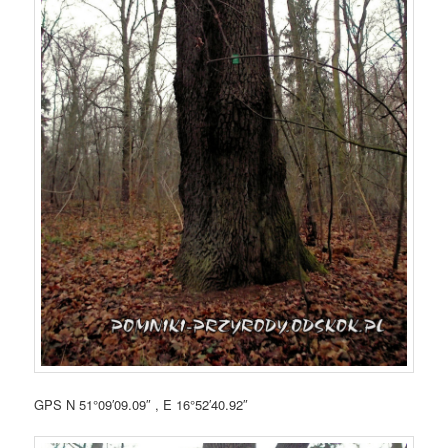
GPS N 51°09′09.09″ , E 16°52′40.92″