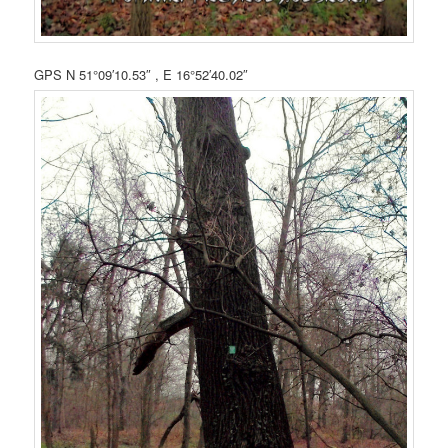
GPS N 51°09′10.53″ , E 16°52′40.02″