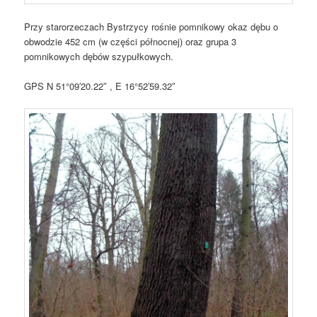
Przy starorzeczach Bystrzycy rośnie pomnikowy okaz dębu o
obwodzie 452 cm (w części północnej) oraz grupa 3
pomnikowych dębów szypułkowych.
GPS N 51°09′20.22″ , E 16°52′59.32″