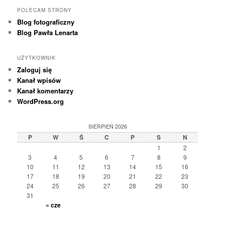
POLECAM STRONY
Blog fotograficzny
Blog Pawła Lenarta
UŻYTKOWNIK
Zaloguj się
Kanał wpisów
Kanał komentarzy
WordPress.org
SIERPIEŃ 2026
P
W
Ś
C
P
S
N
1
2
3
4
5
6
7
8
9
10
11
12
13
14
15
16
17
18
19
20
21
22
23
24
25
26
27
28
29
30
31
« cze