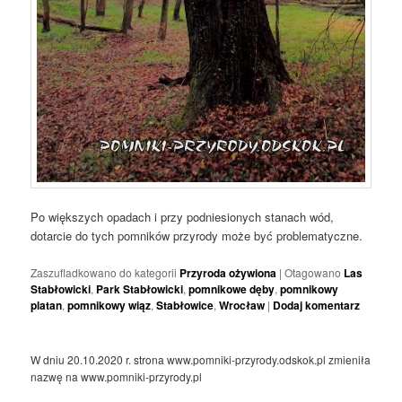
Po większych opadach i przy podniesionych stanach wód,
dotarcie do tych pomników przyrody może być problematyczne.
Zaszufladkowano do kategorii
Przyroda ożywiona
|
Otagowano
Las
Stabłowicki
,
Park Stabłowicki
,
pomnikowe dęby
,
pomnikowy
platan
,
pomnikowy wiąz
,
Stabłowice
,
Wrocław
|
Dodaj komentarz
W dniu 20.10.2020 r. strona www.pomniki-przyrody.odskok.pl zmieniła
nazwę na www.pomniki-przyrody.pl