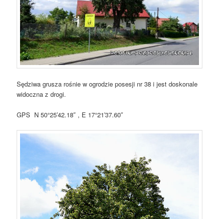
Sędziwa grusza rośnie w ogrodzie posesji nr 38 i jest doskonale
widoczna z drogi.
GPS N 50°25′42.18″ , E 17°21′37.60″