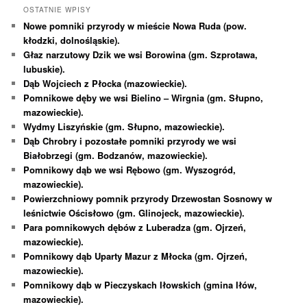
OSTATNIE WPISY
Nowe pomniki przyrody w mieście Nowa Ruda (pow.
kłodzki, dolnośląskie).
Głaz narzutowy Dzik we wsi Borowina (gm. Szprotawa,
lubuskie).
Dąb Wojciech z Płocka (mazowieckie).
Pomnikowe dęby we wsi Bielino – Wirgnia (gm. Słupno,
mazowieckie).
Wydmy Liszyńskie (gm. Słupno, mazowieckie).
Dąb Chrobry i pozostałe pomniki przyrody we wsi
Białobrzegi (gm. Bodzanów, mazowieckie).
Pomnikowy dąb we wsi Rębowo (gm. Wyszogród,
mazowieckie).
Powierzchniowy pomnik przyrody Drzewostan Sosnowy w
leśnictwie Ościsłowo (gm. Glinojeck, mazowieckie).
Para pomnikowych dębów z Luberadza (gm. Ojrzeń,
mazowieckie).
Pomnikowy dąb Uparty Mazur z Młocka (gm. Ojrzeń,
mazowieckie).
Pomnikowy dąb w Pieczyskach Iłowskich (gmina Iłów,
mazowieckie).