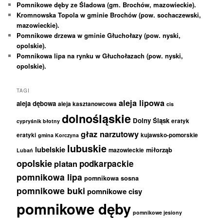
Pomnikowe dęby ze Śladowa (gm. Brochów, mazowieckie).
Kromnowska Topola w gminie Brochów (pow. sochaczewski,
mazowieckie).
Pomnikowe drzewa w gminie Głuchołazy (pow. nyski,
opolskie).
Pomnikowa lipa na rynku w Głuchołazach (pow. nyski,
opolskie).
TAGI
aleja lipowa
aleja dębowa
aleja kasztanowcowa
cis
dolnośląskie
Dolny Śląsk
eratyk
cypryśnik błotny
głaz narzutowy
eratyki
kujawsko-pomorskie
gmina Korczyna
lubuskie
lubelskie
miłorząb
mazowieckie
Lubań
opolskie
podkarpackie
platan
pomnikowa lipa
pomnikowa sosna
pomnikowe buki
pomnikowe cisy
pomnikowe dęby
pomnikowe jesiony