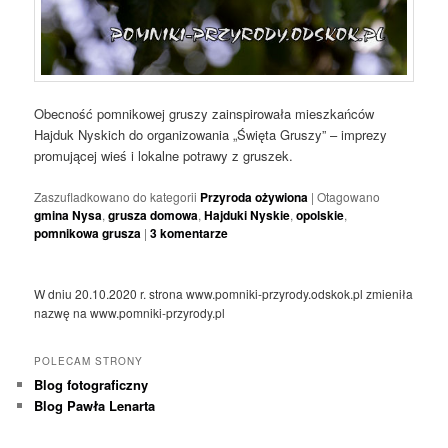
Obecność pomnikowej gruszy zainspirowała mieszkańców
Hajduk Nyskich do organizowania „Święta Gruszy” – imprezy
promującej wieś i lokalne potrawy z gruszek.
Zaszufladkowano do kategorii
Przyroda ożywiona
|
Otagowano
gmina Nysa
,
grusza domowa
,
Hajduki Nyskie
,
opolskie
,
pomnikowa grusza
|
3
komentarze
W dniu 20.10.2020 r. strona www.pomniki-przyrody.odskok.pl zmieniła
nazwę na www.pomniki-przyrody.pl
POLECAM STRONY
Blog fotograficzny
Blog Pawła Lenarta