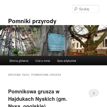
Przeskocz
Przeskocz
do
do
Szuka
tekstu
widgetów
Pomniki przyrody
Główne
Strona główna
Coś o mnie
Spis artykułów
menu
ARCHIWA TAGU:
POMNIKOWA GRUSZA
Pomnikowa grusza w
3
Hajdukach Nyskich (gm.
Nysa, opolskie).