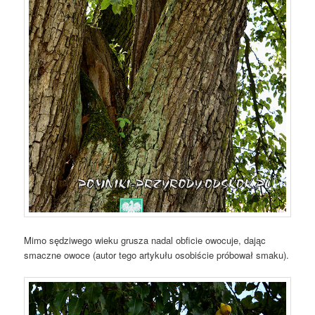
Mimo sędziwego wieku grusza nadal obficie owocuje, dając
smaczne owoce (autor tego artykułu osobiście próbował smaku).