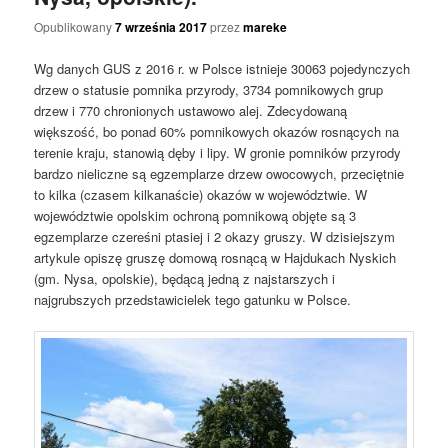
Opublikowany
7 września 2017
przez
mareke
Wg danych GUS z 2016 r. w Polsce istnieje 30063 pojedynczych
drzew o statusie pomnika przyrody, 3734 pomnikowych grup
drzew i 770 chronionych ustawowo alej. Zdecydowaną
większość, bo ponad 60% pomnikowych okazów rosnących na
terenie kraju, stanowią dęby i lipy. W gronie pomników przyrody
bardzo nieliczne są egzemplarze drzew owocowych, przeciętnie
to kilka (czasem kilkanaście) okazów w województwie. W
województwie opolskim ochroną pomnikową objęte są 3
egzemplarze czereśni ptasiej i 2 okazy gruszy. W dzisiejszym
artykule opiszę gruszę domową rosnącą w Hajdukach Nyskich
(gm. Nysa, opolskie), będącą jedną z najstarszych i
najgrubszych przedstawicielek tego gatunku w Polsce.