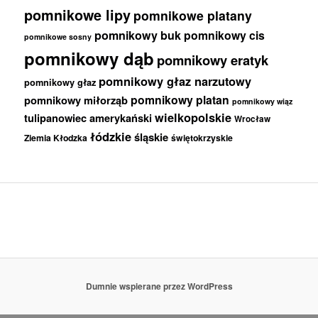
pomnikowe lipy
pomnikowe platany
pomnikowy buk
pomnikowy cis
pomnikowe sosny
pomnikowy dąb
pomnikowy eratyk
pomnikowy głaz narzutowy
pomnikowy głaz
pomnikowy platan
pomnikowy miłorząb
pomnikowy wiąz
wielkopolskie
tulipanowiec amerykański
Wrocław
łódzkie
śląskie
Ziemia Kłodzka
świętokrzyskie
Dumnie wspierane przez WordPress