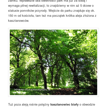
zamku. Wprawdzie lata świetności park ma już za sobą i
wymaga pilnej rewitalizacji, to znajdziemy w nim aż 5 drzew o
statusie pomników przyrody. Wejście do parku znajduje się ok.
150 m od kościoła, tam też ma początek krótka aleja złożona z
kasztanowców.
Tuż poza aleją rośnie potężny
kasztanowiec biały
o obwodzie