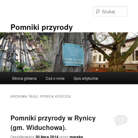
Przeskocz
Przeskocz
do
do
Szuka
tekstu
widgetów
Pomniki przyrody
Główne
Strona główna
Coś o mnie
Spis artykułów
menu
ARCHIWA TAGU:
RYNICA KOŚCIÓŁ
Pomniki przyrody w Rynicy
(gm. Widuchowa).
Opublikowany
30 lipca 2014
przez
mareke