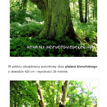
W pobliżu odnajdziemy pomnikowy okaz
platana klonolistnego
o obwodzie 420 cm i wysokości 26 metrów.