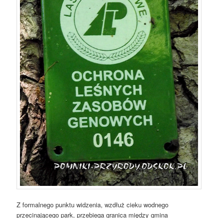
Z formalnego punktu widzenia, wzdłuż cieku wodnego
przecinającego park, przebiega granica między gmina