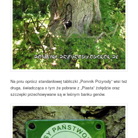
Na pniu oprócz standardowej tabliczki „Pomnik Przyrody” wisi też
druga, świadcząca o tym że pobrane z „Piasta” żołędzie oraz
szczepki przechowywane są w leśnym banku genów.