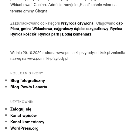
Widuchowa i Chojna. Administracyjnie „Piast” rośnie więc na
terenie gminy Chojna.
Zaszufladkowano do kategorii
Przyroda ożywiona
|
Otagowano
dąb
Piast
,
gmina Widuchowa
,
najgrubszy dąb bezszypułkowy
,
Rynica
,
Rynica kościół
,
Rynica park
|
Dodaj komentarz
W dniu 20.10.2020 r. strona www.pomniki-przyrody.odskok.pl zmieniła
nazwę na www.pomniki-przyrody.pl
POLECAM STRONY
Blog fotograficzny
Blog Pawła Lenarta
UŻYTKOWNIK
Zaloguj się
Kanał wpisów
Kanał komentarzy
WordPress.org