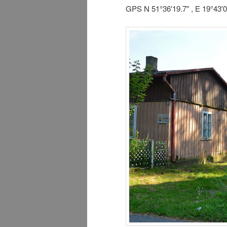
GPS N 51°36′19.7″ , E 19°43′0