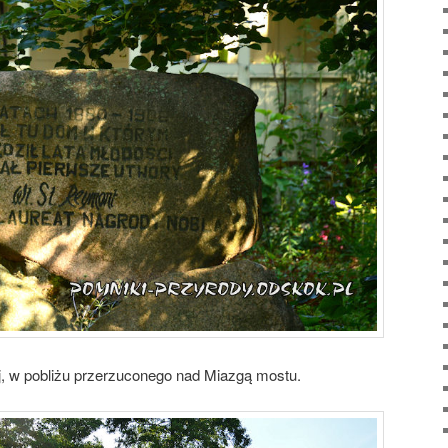
j, w pobliżu przerzuconego nad Miazgą mostu.