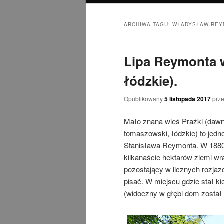
ARCHIWA TAGU:
WŁADYSŁAW REY
Lipa Reymonta 
łódzkie).
Opublikowany
5 listopada 2017
prz
Mało znana wieś Prażki (dawn
tomaszowski, łódzkie) to jed
Stanisława Reymonta. W 1880 r
kilkanaście hektarów ziemi w
pozostający w licznych rozja
pisać. W miejscu gdzie stał k
(widoczny w głębi dom zosta