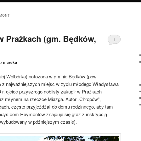
MONT
w Prażkach (gm. Będków,
1
ez
mareke
iej Wolbórka) położona w gminie Będków (pow.
no z najważniejszych miejsc w życiu młodego Władysława
. ojciec przyszłego noblisty zakupił w Prażkach
raz młynem na rzeczce Miazga. Autor „Chłopów”,
zdach, często przyjeżdżał do domu rodzinnego, aby tam
iedyś dom Reymontów znajduje się głaz z inskrypcją
ł wybudowany w późniejszym czasie).