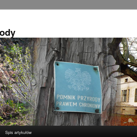
rody
Spis artykułów