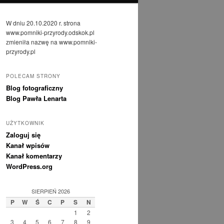
W dniu 20.10.2020 r. strona
www.pomniki-przyrody.odskok.pl
zmieniła nazwę na www.pomniki-
przyrody.pl
POLECAM STRONY
Blog fotograficzny
Blog Pawła Lenarta
UŻYTKOWNIK
Zaloguj się
Kanał wpisów
Kanał komentarzy
WordPress.org
SIERPIEŃ 2026
P
W
Ś
C
P
S
N
1
2
3
4
5
6
7
8
9