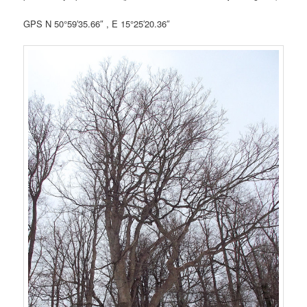
GPS N 50°59′35.66″ , E 15°25′20.36″