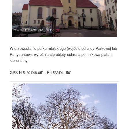
W drzewostanie parku miejskiego (wejście od ulicy Parkowej lub
Partyzantów), wyróżnia się objęty ochroną pomnikową platan
klonolistny.
GPS N 51°01′46.05″ , E 15°24′41.56″