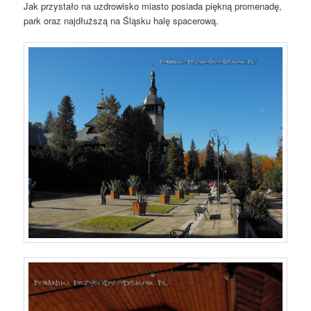
Jak przystało na uzdrowisko miasto posiada piękną promenadę,
park oraz najdłuższą na Śląsku halę spacerową.