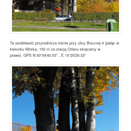
Ta osobliwość przyrodnicza rośnie przy ulicy Bocznej 4 (jadąc w
kierunku Mirska, 150 m za stacją Orlenu skręcamy w
prawo). GPS N 50°54′40.03″ , E 15°20′29.33″