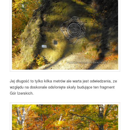
Jej długość to tylko kilka metrów ale warta jest odwiedzenia, ze
względu na doskonale odsłonięte skały budujące ten fragment
Gór Izerskich.