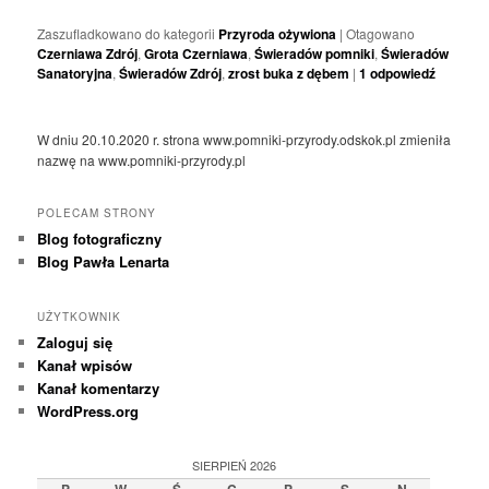
Zaszufladkowano do kategorii
Przyroda ożywiona
|
Otagowano
Czerniawa Zdrój
,
Grota Czerniawa
,
Świeradów pomniki
,
Świeradów
Sanatoryjna
,
Świeradów Zdrój
,
zrost buka z dębem
|
1
odpowiedź
W dniu 20.10.2020 r. strona www.pomniki-przyrody.odskok.pl zmieniła
nazwę na www.pomniki-przyrody.pl
POLECAM STRONY
Blog fotograficzny
Blog Pawła Lenarta
UŻYTKOWNIK
Zaloguj się
Kanał wpisów
Kanał komentarzy
WordPress.org
SIERPIEŃ 2026