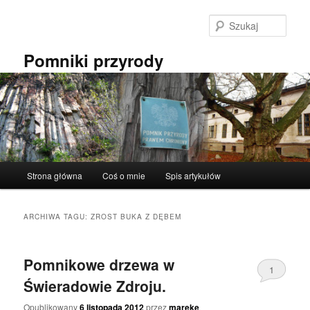
Przeskocz
Przeskocz
do
do
Szuka
tekstu
widgetów
Pomniki przyrody
Główne
Strona główna
Coś o mnie
Spis artykułów
menu
ARCHIWA TAGU:
ZROST BUKA Z DĘBEM
Pomnikowe drzewa w
1
Świeradowie Zdroju.
Opublikowany
6 listopada 2012
przez
mareke