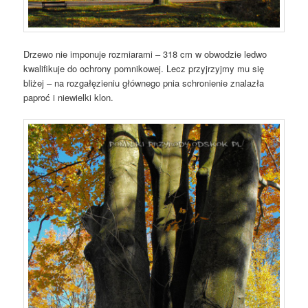
Drzewo nie imponuje rozmiarami – 318 cm w obwodzie ledwo
kwalifikuje do ochrony pomnikowej. Lecz przyjrzyjmy mu się
bliżej – na rozgałęzieniu głównego pnia schronienie znalazła
paproć i niewielki klon.