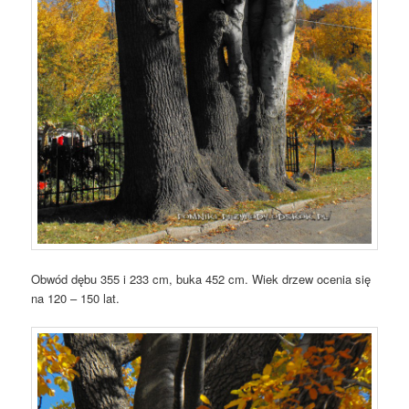
Obwód dębu 355 i 233 cm, buka 452 cm. Wiek drzew ocenia się
na 120 – 150 lat.