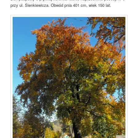
przy ul. Sienkiewicza. Obwód pnia 401 cm, wiek 150 lat.