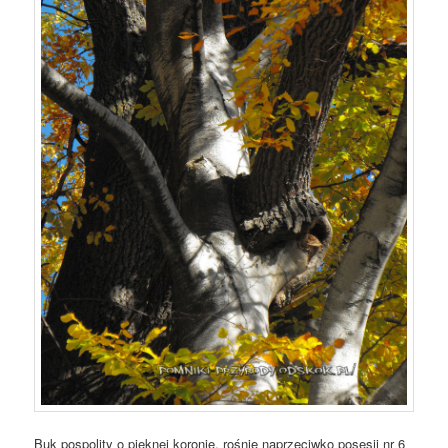
Buk pospolity o pięknej koronie, rośnie naprzeciwko posesji nr 6