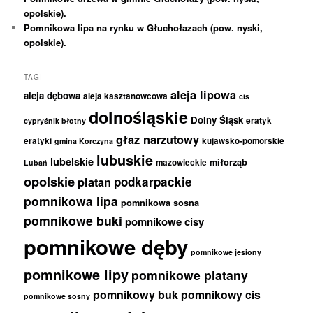
opolskie).
Pomnikowa lipa na rynku w Głuchołazach (pow. nyski,
opolskie).
TAGI
aleja lipowa
aleja dębowa
aleja kasztanowcowa
cis
dolnośląskie
Dolny Śląsk
eratyk
cypryśnik błotny
głaz narzutowy
eratyki
kujawsko-pomorskie
gmina Korczyna
lubuskie
lubelskie
miłorząb
mazowieckie
Lubań
opolskie
podkarpackie
platan
pomnikowa lipa
pomnikowa sosna
pomnikowe buki
pomnikowe cisy
pomnikowe dęby
pomnikowe jesiony
pomnikowe lipy
pomnikowe platany
pomnikowy buk
pomnikowy cis
pomnikowe sosny