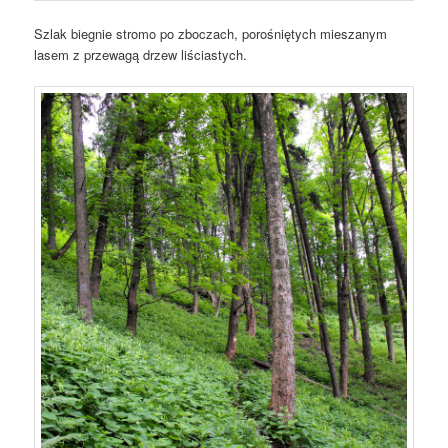
Szlak biegnie stromo po zboczach, porośniętych mieszanym
lasem z przewagą drzew liściastych.