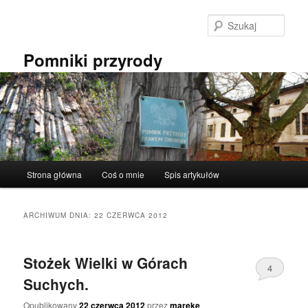
Przeskocz
Przeskocz
do
do
Szuka
tekstu
widgetów
Pomniki przyrody
Główne
Strona główna
Coś o mnie
Spis artykułów
menu
ARCHIWUM DNIA:
22 CZERWCA 2012
Stożek Wielki w Górach
4
Suchych.
Opublikowany
22 czerwca 2012
przez
mareke