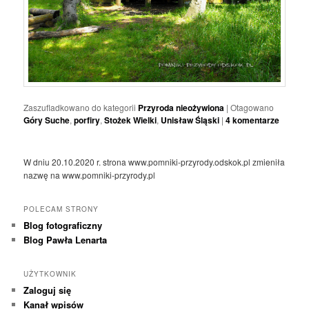
Zaszufladkowano do kategorii
Przyroda nieożywiona
|
Otagowano
Góry Suche
,
porfiry
,
Stożek Wielki
,
Unisław Śląski
|
4
komentarze
W dniu 20.10.2020 r. strona www.pomniki-przyrody.odskok.pl zmieniła
nazwę na www.pomniki-przyrody.pl
POLECAM STRONY
Blog fotograficzny
Blog Pawła Lenarta
UŻYTKOWNIK
Zaloguj się
Kanał wpisów