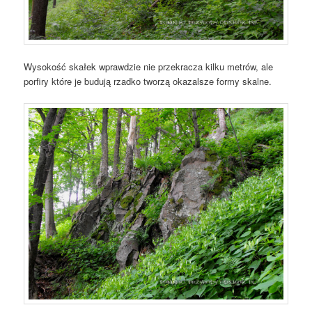
Wysokość skałek wprawdzie nie przekracza kilku metrów, ale
porfiry które je budują rzadko tworzą okazalsze formy skalne.