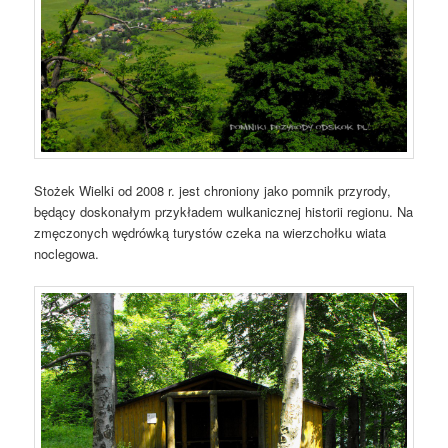
Stożek Wielki od 2008 r. jest chroniony jako pomnik przyrody,
będący doskonałym przykładem wulkanicznej historii regionu. Na
zmęczonych wędrówką turystów czeka na wierzchołku wiata
noclegowa.