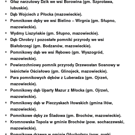
Głaz narzutowy Dzik we wsi Borowina (gm. Szprotawa,
lubuskie).
Dąb Wojciech z Płocka (mazowieckie).
Pomnikowe dęby we wsi Bielino – Wirgnia (gm. Słupno,
mazowieckie).
Wydmy Liszyńskie (gm. Słupno, mazowieckie).
Dąb Chrobry i pozostałe pomniki przyrody we wsi
Białobrzegi (gm. Bodzanów, mazowieckie).
Pomnikowy dąb we wsi Rębowo (gm. Wyszogród,
mazowieckie).
Powierzchniowy pomnik przyrody Drzewostan Sosnowy w
leśnictwie Ościsłowo (gm. Glinojeck, mazowieckie).
Para pomnikowych dębów z Luberadza (gm. Ojrzeń,
mazowieckie).
Pomnikowy dąb Uparty Mazur z Młocka (gm. Ojrzeń,
mazowieckie).
Pomnikowy dąb w Pieczyskach Iłowskich (gmina Iłów,
mazowieckie).
Pomnikowe dęby ze Śladowa (gm. Brochów, mazowieckie).
Kromnowska Topola w gminie Brochów (pow. sochaczewski,
mazowieckie).
Pomnikowe drzewa w gminie Głuchołazy (pow. nyski,