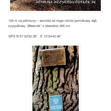
100 m na północny – wschód od niego rośnie pomnikowy dąb
szypułkowy „Wawrzek” o obwodzie 385 cm.
GPS
N 51°24′32.39″ , E 15°24′43.46″