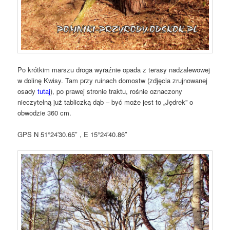
Po krótkim marszu droga wyraźnie opada z terasy nadzalewowej
w dolinę Kwisy. Tam przy ruinach domostw (zdjęcia zrujnowanej
osady
tutaj
), po prawej stronie traktu, rośnie oznaczony
nieczytelną już tabliczką dąb – być może jest to „Jędrek” o
obwodzie 360 cm.
GPS
N 51°24′30.65″ , E 15°24′40.86″