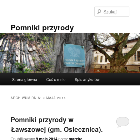
Przeskocz
Przeskocz
do
do
Szuka
tekstu
widgetów
Pomniki przyrody
Główne
Strona główna
Coś o mnie
Spis artykułów
menu
ARCHIWUM DNIA:
9 MAJA 2014
Pomniki przyrody w
Ławszowej (gm. Osiecznica).
Opublikowany
9 maja 2014
przez
mareke