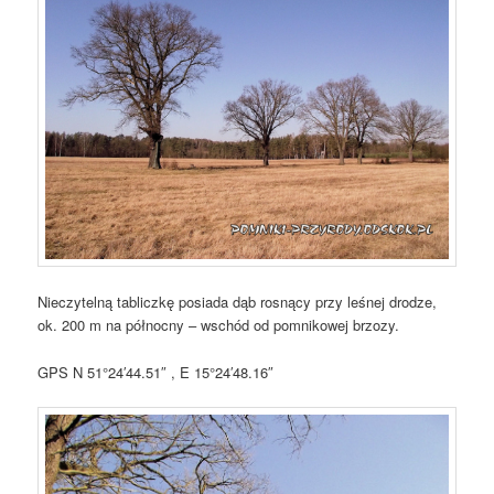
Nieczytelną tabliczkę posiada dąb rosnący przy leśnej drodze,
ok. 200 m na północny – wschód od pomnikowej brzozy.
GPS
N 51°24′44.51″ , E 15°24′48.16″