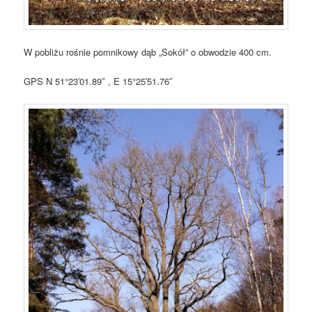
W pobliżu rośnie pomnikowy dąb „Sokół” o obwodzie 400 cm.
GPS
N 51°23′01.89″ , E 15°25′51.76″