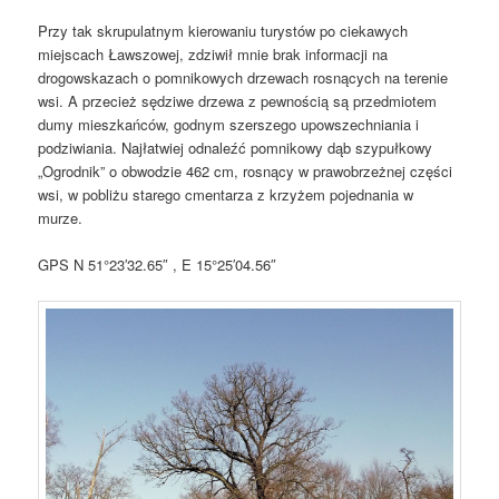
Przy tak skrupulatnym kierowaniu turystów po ciekawych
miejscach Ławszowej, zdziwił mnie brak informacji na
drogowskazach o pomnikowych drzewach rosnących na terenie
wsi. A przecież sędziwe drzewa z pewnością są przedmiotem
dumy mieszkańców, godnym szerszego upowszechniania i
podziwiania. Najłatwiej odnaleźć pomnikowy dąb szypułkowy
„Ogrodnik” o obwodzie 462 cm, rosnący w prawobrzeżnej części
wsi, w pobliżu starego cmentarza z krzyżem pojednania w
murze.
GPS
N 51°23′32.65″ , E 15°25′04.56″