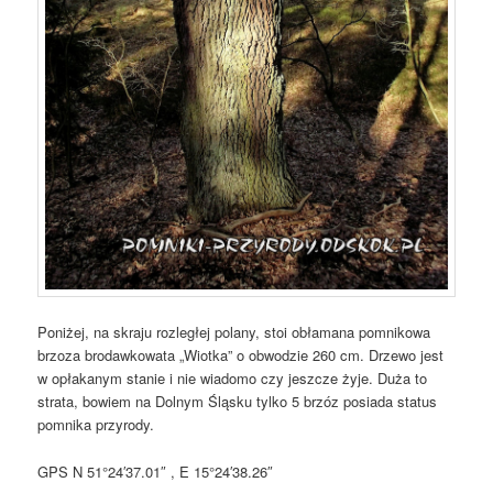
Poniżej, na skraju rozległej polany, stoi obłamana pomnikowa
brzoza brodawkowata „Wiotka” o obwodzie 260 cm. Drzewo jest
w opłakanym stanie i nie wiadomo czy jeszcze żyje. Duża to
strata, bowiem na Dolnym Śląsku tylko 5 brzóz posiada status
pomnika przyrody.
GPS
N 51°24′37.01″ , E 15°24′38.26″