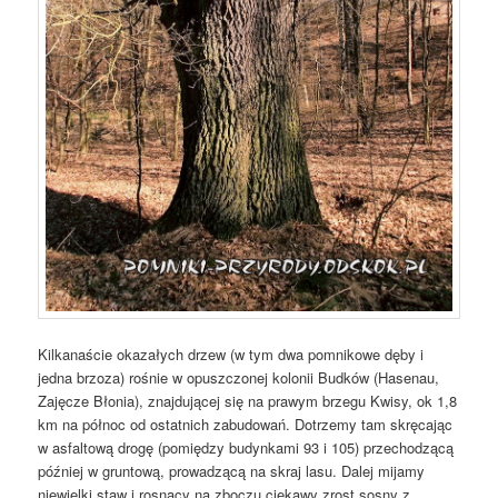
Kilkanaście okazałych drzew (w tym dwa pomnikowe dęby i
jedna brzoza) rośnie w opuszczonej kolonii Budków (Hasenau,
Zajęcze Błonia), znajdującej się na prawym brzegu Kwisy, ok 1,8
km na północ od ostatnich zabudowań. Dotrzemy tam skręcając
w asfaltową drogę (pomiędzy budynkami 93 i 105) przechodzącą
później w gruntową, prowadzącą na skraj lasu. Dalej mijamy
niewielki staw i rosnący na zboczu ciekawy zrost sosny z