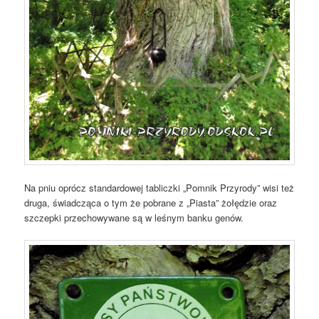
Na pniu oprócz standardowej tabliczki „Pomnik Przyrody” wisi też
druga, świadcząca o tym że pobrane z „Piasta” żołędzie oraz
szczepki przechowywane są w leśnym banku genów.