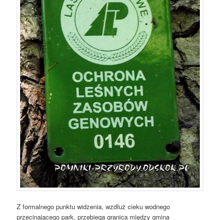
Z formalnego punktu widzenia, wzdłuż cieku wodnego
przecinającego park, przebiega granica między gmina