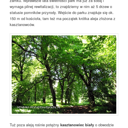
zamku. Wprawdzie lata świetności park ma już za sobą i
wymaga pilnej rewitalizacji, to znajdziemy w nim aż 5 drzew o
statusie pomników przyrody. Wejście do parku znajduje się ok.
150 m od kościoła, tam też ma początek krótka aleja złożona z
kasztanowców.
Tuż poza aleją rośnie potężny
kasztanowiec biały
o obwodzie