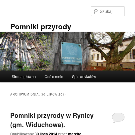
Przeskocz
Przeskocz
do
do
Szuka
tekstu
widgetów
Pomniki przyrody
Główne
Strona główna
Coś o mnie
Spis artykułów
menu
ARCHIWUM DNIA:
30 LIPCA 2014
Pomniki przyrody w Rynicy
(gm. Widuchowa).
Opublikowany
30 lipca 2014
przez
mareke