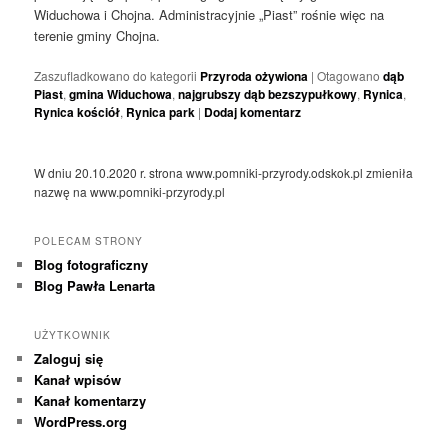
Widuchowa i Chojna. Administracyjnie „Piast” rośnie więc na
terenie gminy Chojna.
Zaszufladkowano do kategorii
Przyroda ożywiona
|
Otagowano
dąb
Piast
,
gmina Widuchowa
,
najgrubszy dąb bezszypułkowy
,
Rynica
,
Rynica kościół
,
Rynica park
|
Dodaj komentarz
W dniu 20.10.2020 r. strona www.pomniki-przyrody.odskok.pl zmieniła
nazwę na www.pomniki-przyrody.pl
POLECAM STRONY
Blog fotograficzny
Blog Pawła Lenarta
UŻYTKOWNIK
Zaloguj się
Kanał wpisów
Kanał komentarzy
WordPress.org