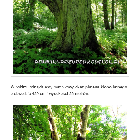
W pobliżu odnajdziemy pomnikowy okaz
platana klonolistnego
o obwodzie 420 cm i wysokości 26 metrów.