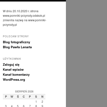
W dniu 20.10.2020 r. strona
www.pomniki-przyrody.odskok.pl
zmieniła nazwę na www.pomniki-
przyrody.pl
POLECAM STRONY
Blog fotograficzny
Blog Pawła Lenarta
UŻYTKOWNIK
Zaloguj się
Kanał wpisów
Kanał komentarzy
WordPress.org
SIERPIEŃ 2026
P
W
Ś
C
P
S
N
1
2
3
4
5
6
7
8
9