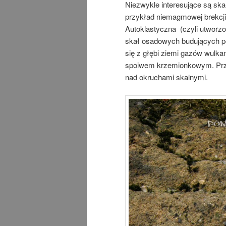
Niezwykle interesujące są sk
przykład niemagmowej brekcji
Autoklastyczna (czyli utworz
skał osadowych budujących po
się z głębi ziemi gazów wulka
spoiwem krzemionkowym. Przy
nad okruchami skalnymi.