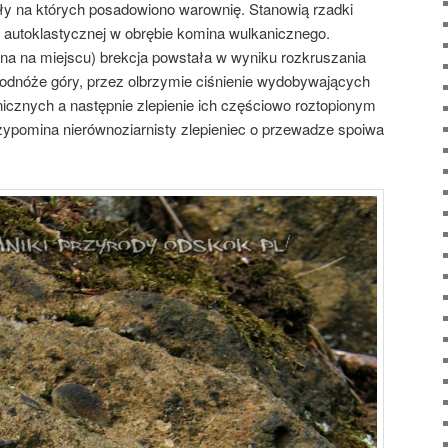
ały na których posadowiono warownię. Stanowią rzadki
 autoklastycznej w obrębie komina wulkanicznego.
ona na miejscu) brekcja powstała w wyniku rozkruszania
dnóże góry, przez olbrzymie ciśnienie wydobywających
nicznych a następnie zlepienie ich częściowo roztopionym
pomina nierównoziarnisty zlepieniec o przewadze spoiwa