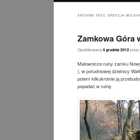
ARCHIWA TAGU:
BREKCJA WULKA
Zamkowa Góra w
Opublikowany
4 grudnia 2012
prze
Malownicze ruiny zamku Nowy
), w południowej dzielnicy W
potem kilkukrotnie ją przebud
popadać w ruinę.