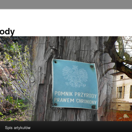
rody
Spis artykułów