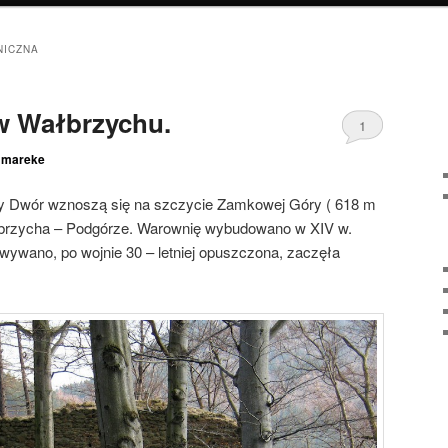
NICZNA
 Wałbrzychu.
1
z
mareke
 Dwór wznoszą się na szczycie Zamkowej Góry ( 618 m
ałbrzycha – Podgórze. Warownię wybudowano w XIV w.
owywano, po wojnie 30 – letniej opuszczona, zaczęła