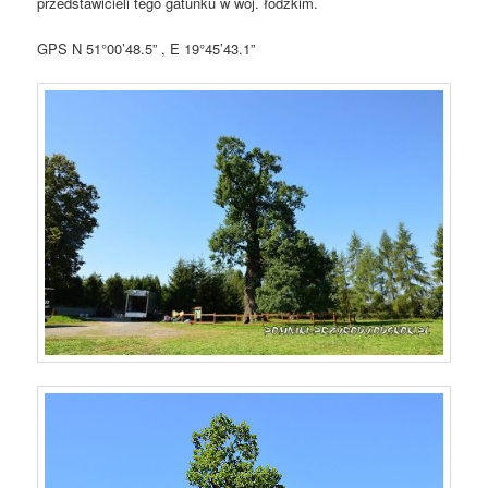
przedstawicieli tego gatunku w woj. łódzkim.
GPS N 51°00’48.5” , E 19°45’43.1”