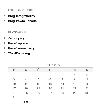
POLECAM STRONY
Blog fotograficzny
Blog Pawła Lenarta
UŻYTKOWNIK
Zaloguj się
Kanał wpisów
Kanał komentarzy
WordPress.org
SIERPIEŃ 2026
P
W
Ś
C
P
S
N
1
2
3
4
5
6
7
8
9
10
11
12
13
14
15
16
17
18
19
20
21
22
23
24
25
26
27
28
29
30
31
« cze