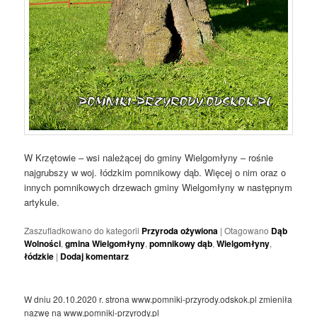
W Krzętowie – wsi należącej do gminy Wielgomłyny – rośnie
najgrubszy w woj. łódzkim pomnikowy dąb. Więcej o nim oraz o
innych pomnikowych drzewach gminy Wielgomłyny w następnym
artykule.
Zaszufladkowano do kategorii
Przyroda ożywiona
|
Otagowano
Dąb
Wolności
,
gmina Wielgomłyny
,
pomnikowy dąb
,
Wielgomłyny
,
łódzkie
|
Dodaj komentarz
W dniu 20.10.2020 r. strona www.pomniki-przyrody.odskok.pl zmieniła
nazwę na www.pomniki-przyrody.pl