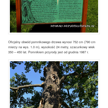
Oficjalny obwód pomnikowego drzewa wynosi 752 cm (790 cm
mierzy na wys. 1.0 m), wysokość 24 metry, szacunkowy wiek
350 – 450 lat. Pomnikiem przyrody jest od grudnia 1987 r.