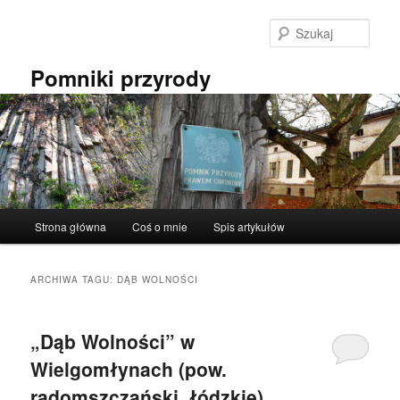
Przeskocz
Przeskocz
do
do
Szuka
tekstu
widgetów
Pomniki przyrody
Główne
Strona główna
Coś o mnie
Spis artykułów
menu
ARCHIWA TAGU:
DĄB WOLNOŚCI
„Dąb Wolności” w
Wielgomłynach (pow.
radomszczański, łódzkie).