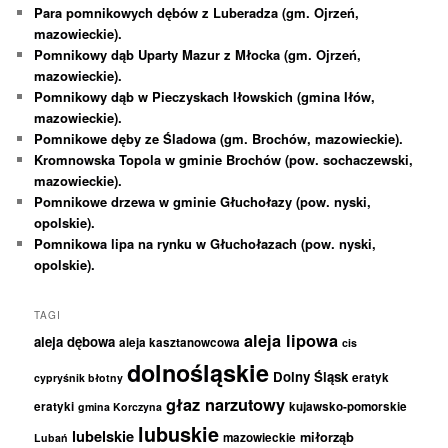
Para pomnikowych dębów z Luberadza (gm. Ojrzeń,
mazowieckie).
Pomnikowy dąb Uparty Mazur z Młocka (gm. Ojrzeń,
mazowieckie).
Pomnikowy dąb w Pieczyskach Iłowskich (gmina Iłów,
mazowieckie).
Pomnikowe dęby ze Śladowa (gm. Brochów, mazowieckie).
Kromnowska Topola w gminie Brochów (pow. sochaczewski,
mazowieckie).
Pomnikowe drzewa w gminie Głuchołazy (pow. nyski,
opolskie).
Pomnikowa lipa na rynku w Głuchołazach (pow. nyski,
opolskie).
TAGI
aleja lipowa
aleja dębowa
aleja kasztanowcowa
cis
dolnośląskie
Dolny Śląsk
eratyk
cypryśnik błotny
głaz narzutowy
eratyki
kujawsko-pomorskie
gmina Korczyna
lubuskie
lubelskie
miłorząb
mazowieckie
Lubań