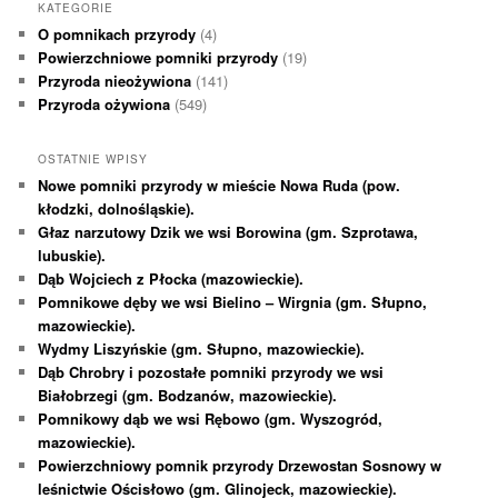
KATEGORIE
O pomnikach przyrody
(4)
Powierzchniowe pomniki przyrody
(19)
Przyroda nieożywiona
(141)
Przyroda ożywiona
(549)
OSTATNIE WPISY
Nowe pomniki przyrody w mieście Nowa Ruda (pow.
kłodzki, dolnośląskie).
Głaz narzutowy Dzik we wsi Borowina (gm. Szprotawa,
lubuskie).
Dąb Wojciech z Płocka (mazowieckie).
Pomnikowe dęby we wsi Bielino – Wirgnia (gm. Słupno,
mazowieckie).
Wydmy Liszyńskie (gm. Słupno, mazowieckie).
Dąb Chrobry i pozostałe pomniki przyrody we wsi
Białobrzegi (gm. Bodzanów, mazowieckie).
Pomnikowy dąb we wsi Rębowo (gm. Wyszogród,
mazowieckie).
Powierzchniowy pomnik przyrody Drzewostan Sosnowy w
leśnictwie Ościsłowo (gm. Glinojeck, mazowieckie).