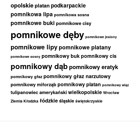
opolskie
podkarpackie
platan
pomnikowa lipa
pomnikowa sosna
pomnikowe buki
pomnikowe cisy
pomnikowe dęby
pomnikowe jesiony
pomnikowe lipy
pomnikowe platany
pomnikowy buk
pomnikowy cis
pomnikowe sosny
pomnikowy dąb
pomnikowy eratyk
pomnikowy głaz narzutowy
pomnikowy głaz
pomnikowy platan
pomnikowy miłorząb
pomnikowy wiąz
wielkopolskie
tulipanowiec amerykański
Wrocław
łódzkie
śląskie
Ziemia Kłodzka
świętokrzyskie