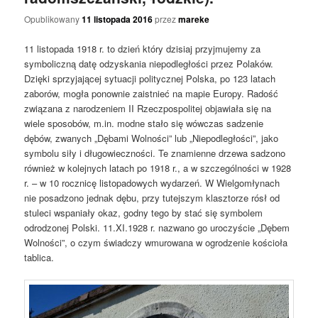
Opublikowany
11 listopada 2016
przez
mareke
11 listopada 1918 r. to dzień który dzisiaj przyjmujemy za
symboliczną datę odzyskania niepodległości przez Polaków.
Dzięki sprzyjającej sytuacji politycznej Polska, po 123 latach
zaborów, mogła ponownie zaistnieć na mapie Europy. Radość
związana z narodzeniem II Rzeczpospolitej objawiała się na
wiele sposobów, m.in. modne stało się wówczas sadzenie
dębów, zwanych „Dębami Wolności” lub „Niepodległości”, jako
symbolu siły i długowieczności. Te znamienne drzewa sadzono
również w kolejnych latach po 1918 r., a w szczególności w 1928
r. – w 10 rocznicę listopadowych wydarzeń. W Wielgomłynach
nie posadzono jednak dębu, przy tutejszym klasztorze rósł od
stuleci wspaniały okaz, godny tego by stać się symbolem
odrodzonej Polski. 11.XI.1928 r. nazwano go uroczyście „Dębem
Wolności”, o czym świadczy wmurowana w ogrodzenie kościoła
tablica.