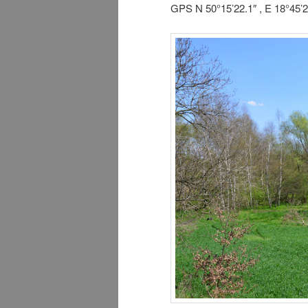
GPS N 50°15’22.1″ , E 18°45’2