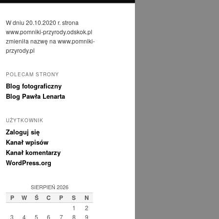
W dniu 20.10.2020 r. strona
www.pomniki-przyrody.odskok.pl
zmieniła nazwę na www.pomniki-
przyrody.pl
POLECAM STRONY
Blog fotograficzny
Blog Pawła Lenarta
UŻYTKOWNIK
Zaloguj się
Kanał wpisów
Kanał komentarzy
WordPress.org
SIERPIEŃ 2026
P
W
Ś
C
P
S
N
1
2
3
4
5
6
7
8
9