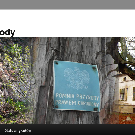
rody
Spis artykułów