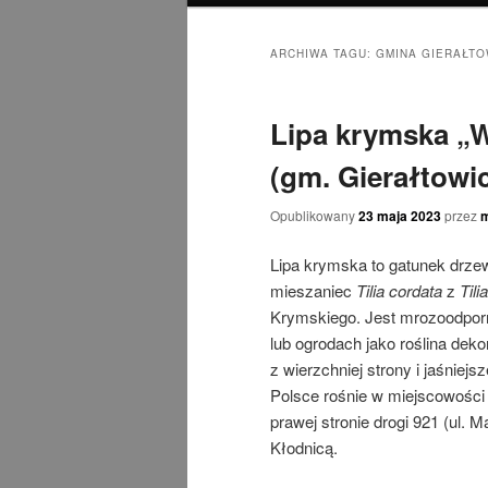
ARCHIWA TAGU:
GMINA GIERAŁTO
Lipa krymska „W
(gm. Gierałtowic
Opublikowany
23 maja 2023
przez
Lipa krymska to gatunek drze
mieszaniec
Tilia cordata
z
Tili
Krymskiego. Jest mrozoodpor
lub ogrodach jako roślina dek
z wierzchniej strony i jaśnie
Polsce rośnie w miejscowości P
prawej stronie drogi 921 (ul
Kłodnicą.