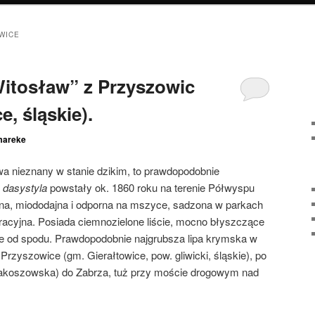
WICE
itosław” z Przyszowic
e, śląskie).
mareke
wa nieznany w stanie dzikim, to prawdopodobnie
a dasystyla
powstały ok. 1860 roku na terenie Półwyspu
na, miododajna i odporna na mszyce, sadzona w parkach
oracyjna. Posiada ciemnozielone liście, mocno błyszczące
jsze od spodu. Prawdopodobnie najgrubsza lipa krymska w
rzyszowice (gm. Gierałtowice, pow. gliwicki, śląskie), po
. Makoszowska) do Zabrza, tuż przy moście drogowym nad