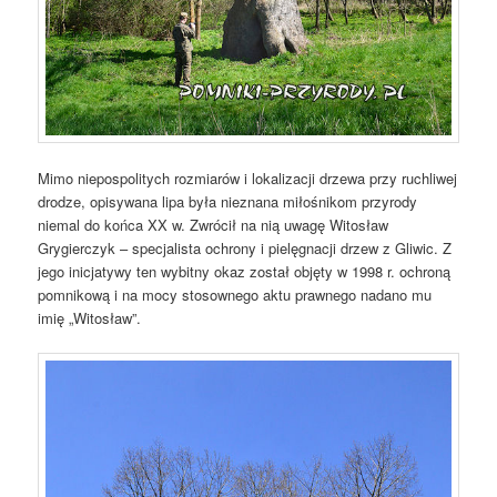
Mimo niepospolitych rozmiarów i lokalizacji drzewa przy ruchliwej
drodze, opisywana lipa była nieznana miłośnikom przyrody
niemal do końca XX w. Zwrócił na nią uwagę Witosław
Grygierczyk – specjalista ochrony i pielęgnacji drzew z Gliwic. Z
jego inicjatywy ten wybitny okaz został objęty w 1998 r. ochroną
pomnikową i na mocy stosownego aktu prawnego nadano mu
imię „Witosław”.