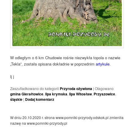
W odległym o 6 km Chudowie rośnie niezwykła topola o nazwie
„Tekla”, została opisana dokładnie w poprzednim
artykule
.
lj j
Zaszufladkowano do kategorii
Przyroda ożywiona
|
Otagowano
gmina Gierałtowice
,
lipa krymska
,
lipa Witosław
,
Przyszowice
,
śląskie
|
Dodaj komentarz
W dniu 20.10.2020 r. strona www.pomniki-przyrody.odskok.pl zmieniła
nazwę na www.pomniki-przyrody.pl