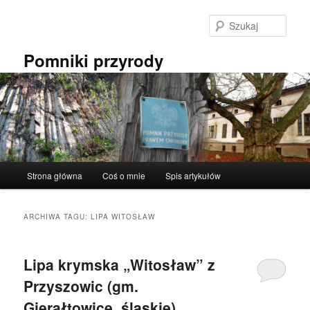
Przeskocz
Przeskocz
do
do
Szuka
tekstu
widgetów
Pomniki przyrody
Główne
Strona główna
Coś o mnie
Spis artykułów
menu
ARCHIWA TAGU:
LIPA WITOSŁAW
Lipa krymska „Witosław” z
Przyszowic (gm.
Gierałtowice, śląskie).