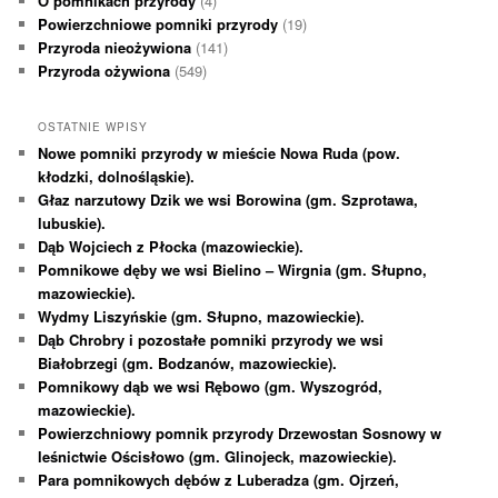
O pomnikach przyrody
(4)
Powierzchniowe pomniki przyrody
(19)
Przyroda nieożywiona
(141)
Przyroda ożywiona
(549)
OSTATNIE WPISY
Nowe pomniki przyrody w mieście Nowa Ruda (pow.
kłodzki, dolnośląskie).
Głaz narzutowy Dzik we wsi Borowina (gm. Szprotawa,
lubuskie).
Dąb Wojciech z Płocka (mazowieckie).
Pomnikowe dęby we wsi Bielino – Wirgnia (gm. Słupno,
mazowieckie).
Wydmy Liszyńskie (gm. Słupno, mazowieckie).
Dąb Chrobry i pozostałe pomniki przyrody we wsi
Białobrzegi (gm. Bodzanów, mazowieckie).
Pomnikowy dąb we wsi Rębowo (gm. Wyszogród,
mazowieckie).
Powierzchniowy pomnik przyrody Drzewostan Sosnowy w
leśnictwie Ościsłowo (gm. Glinojeck, mazowieckie).
Para pomnikowych dębów z Luberadza (gm. Ojrzeń,