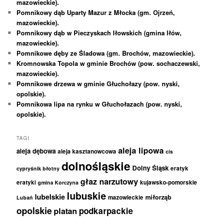
mazowieckie).
Pomnikowy dąb Uparty Mazur z Młocka (gm. Ojrzeń,
mazowieckie).
Pomnikowy dąb w Pieczyskach Iłowskich (gmina Iłów,
mazowieckie).
Pomnikowe dęby ze Śladowa (gm. Brochów, mazowieckie).
Kromnowska Topola w gminie Brochów (pow. sochaczewski,
mazowieckie).
Pomnikowe drzewa w gminie Głuchołazy (pow. nyski,
opolskie).
Pomnikowa lipa na rynku w Głuchołazach (pow. nyski,
opolskie).
TAGI
aleja lipowa
aleja dębowa
aleja kasztanowcowa
cis
dolnośląskie
Dolny Śląsk
eratyk
cypryśnik błotny
głaz narzutowy
eratyki
kujawsko-pomorskie
gmina Korczyna
lubuskie
lubelskie
miłorząb
mazowieckie
Lubań
opolskie
podkarpackie
platan