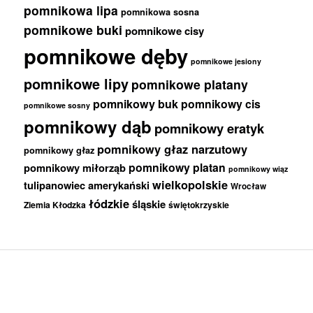
pomnikowa lipa
pomnikowa sosna
pomnikowe buki
pomnikowe cisy
pomnikowe dęby
pomnikowe jesiony
pomnikowe lipy
pomnikowe platany
pomnikowy buk
pomnikowy cis
pomnikowe sosny
pomnikowy dąb
pomnikowy eratyk
pomnikowy głaz narzutowy
pomnikowy głaz
pomnikowy platan
pomnikowy miłorząb
pomnikowy wiąz
wielkopolskie
tulipanowiec amerykański
Wrocław
łódzkie
śląskie
Ziemia Kłodzka
świętokrzyskie