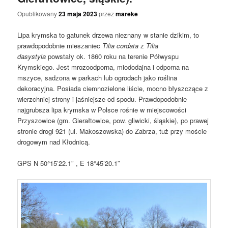
Opublikowany
23 maja 2023
przez
mareke
Lipa krymska to gatunek drzewa nieznany w stanie dzikim, to
prawdopodobnie mieszaniec
Tilia cordata
z
Tilia
dasystyla
powstały ok. 1860 roku na terenie Półwyspu
Krymskiego. Jest mrozoodporna, miododajna i odporna na
mszyce, sadzona w parkach lub ogrodach jako roślina
dekoracyjna. Posiada ciemnozielone liście, mocno błyszczące z
wierzchniej strony i jaśniejsze od spodu. Prawdopodobnie
najgrubsza lipa krymska w Polsce rośnie w miejscowości
Przyszowice (gm. Gierałtowice, pow. gliwicki, śląskie), po prawej
stronie drogi 921 (ul. Makoszowska) do Zabrza, tuż przy moście
drogowym nad Kłodnicą.
GPS N 50°15’22.1″ , E 18°45’20.1″