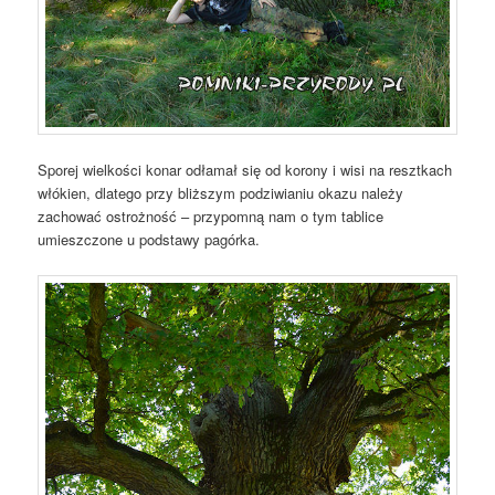
Sporej wielkości konar odłamał się od korony i wisi na resztkach
włókien, dlatego przy bliższym podziwianiu okazu należy
zachować ostrożność – przypomną nam o tym tablice
umieszczone u podstawy pagórka.