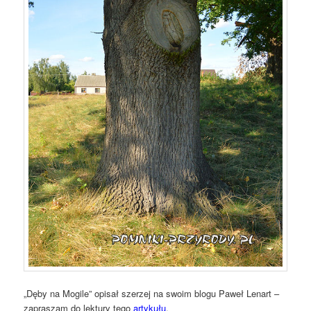
„Dęby na Mogile” opisał szerzej na swoim blogu Paweł Lenart –
zapraszam do lektury tego
artykułu
.