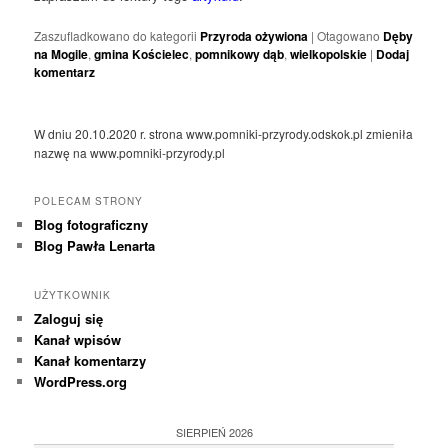
Zaszufladkowano do kategorii
Przyroda ożywiona
|
Otagowano
Dęby
na Mogile
,
gmina Kościelec
,
pomnikowy dąb
,
wielkopolskie
|
Dodaj
komentarz
W dniu 20.10.2020 r. strona www.pomniki-przyrody.odskok.pl zmieniła
nazwę na www.pomniki-przyrody.pl
POLECAM STRONY
Blog fotograficzny
Blog Pawła Lenarta
UŻYTKOWNIK
Zaloguj się
Kanał wpisów
Kanał komentarzy
WordPress.org
SIERPIEŃ 2026