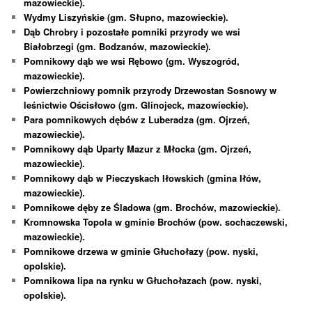
mazowieckie).
Wydmy Liszyńskie (gm. Słupno, mazowieckie).
Dąb Chrobry i pozostałe pomniki przyrody we wsi
Białobrzegi (gm. Bodzanów, mazowieckie).
Pomnikowy dąb we wsi Rębowo (gm. Wyszogród,
mazowieckie).
Powierzchniowy pomnik przyrody Drzewostan Sosnowy w
leśnictwie Ościsłowo (gm. Glinojeck, mazowieckie).
Para pomnikowych dębów z Luberadza (gm. Ojrzeń,
mazowieckie).
Pomnikowy dąb Uparty Mazur z Młocka (gm. Ojrzeń,
mazowieckie).
Pomnikowy dąb w Pieczyskach Iłowskich (gmina Iłów,
mazowieckie).
Pomnikowe dęby ze Śladowa (gm. Brochów, mazowieckie).
Kromnowska Topola w gminie Brochów (pow. sochaczewski,
mazowieckie).
Pomnikowe drzewa w gminie Głuchołazy (pow. nyski,
opolskie).
Pomnikowa lipa na rynku w Głuchołazach (pow. nyski,
opolskie).