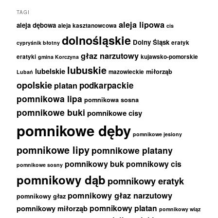
TAGI
aleja lipowa
aleja dębowa
aleja kasztanowcowa
cis
dolnośląskie
Dolny Śląsk
eratyk
cypryśnik błotny
głaz narzutowy
eratyki
kujawsko-pomorskie
gmina Korczyna
lubuskie
lubelskie
miłorząb
mazowieckie
Lubań
opolskie
podkarpackie
platan
pomnikowa lipa
pomnikowa sosna
pomnikowe buki
pomnikowe cisy
pomnikowe dęby
pomnikowe jesiony
pomnikowe lipy
pomnikowe platany
pomnikowy buk
pomnikowy cis
pomnikowe sosny
pomnikowy dąb
pomnikowy eratyk
pomnikowy głaz narzutowy
pomnikowy głaz
pomnikowy platan
pomnikowy miłorząb
pomnikowy wiąz