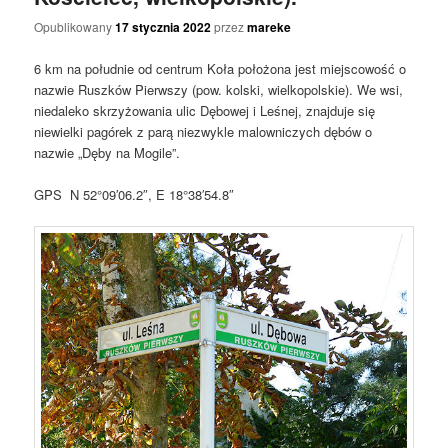
Opublikowany
17 stycznia 2022
przez
mareke
6 km na południe od centrum Koła położona jest miejscowość o
nazwie Ruszków Pierwszy (pow. kolski, wielkopolskie). We wsi,
niedaleko skrzyżowania ulic Dębowej i Leśnej, znajduje się
niewielki pagórek z parą niezwykle malowniczych dębów o
nazwie „Dęby na Mogile”.
GPS N 52°09′06.2″, E 18°38′54.8″