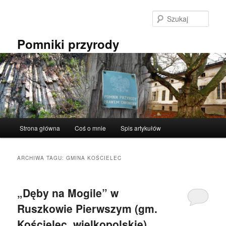
Przeskocz
Przeskocz
do
do
Szuka
tekstu
widgetów
Pomniki przyrody
Główne
Strona główna
Coś o mnie
Spis artykułów
menu
ARCHIWA TAGU:
GMINA KOŚCIELEC
„Dęby na Mogile” w
Ruszkowie Pierwszym (gm.
Kościelec, wielkopolskie).