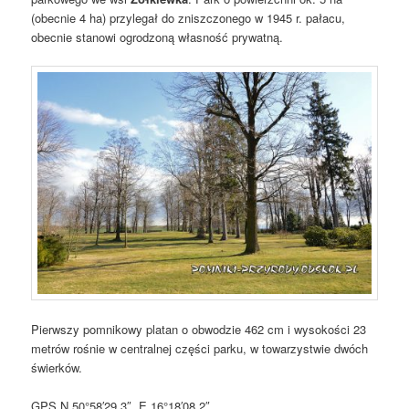
(obecnie 4 ha) przylegał do zniszczonego w 1945 r. pałacu,
obecnie stanowi ogrodzoną własność prywatną.
Pierwszy pomnikowy platan o obwodzie 462 cm i wysokości 23
metrów rośnie w centralnej części parku, w towarzystwie dwóch
świerków.
GPS N 50°58′29.3″, E 16°18′08.2″