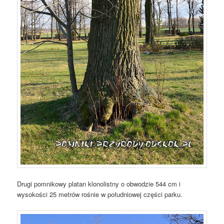
Drugi pomnikowy platan klonolistny o obwodzie 544 cm i
wysokości 25 metrów rośnie w południowej części parku.