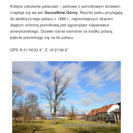
Kolejne założenie pałacowo – parkowe z pomnikowym drzewem
znajduje się we wsi
Goczałków Górny
. Resztki parku przylegają
do eklektycznego pałacu z 1889 r., najcenniejszym okazem
objętym ochroną pomnikową jest egzemplarz tulipanowca
amerykańskiego. Drzewo rośnie samotnie na środku polany,
pięknie prezentując się na tle pałacu.
GPS N 51°00′33.4″, E 16°21′08.9″