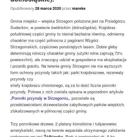
Opublikowany
28 marca 2020
przez
mareke
Gmina miejsko – wiejska Strzegom położona jest na Przedgórzu
Sudeckim, w powiecie świdnickim (dolnośląskie). Krajobraz
południowej części gminy to niemal bezleśne równiny, odmienny
charakter ma część północna z pagórami Wzgórz
Strzegomskich, częściowo porośniętych lasem. Dobre gleby
determinują rolniczy charakter gminy (użytki rolne zajmują 73%
powierzchni), ale znaczący udział w gospodarce ma eksploatacja
i przerób granitu. Na terenie gminy Strzegom nie ma wyższych
form ochrony przyrody takich jak: parki krajobrazowe, rezerwaty
przyrody czy
strefy krajobrazu chronionego, są za to dość liczne pomniki
przyrody. Połowa z nich została opisana w poprzednim artykule
„
Pomniki przyrody w Strzegomiu
„, pozostałe są
przedstawicielami drzewostanów zabytkowych parków wiejskich,
zlokalizowanych w północnej części gminy.
Trzy pomnikowe drzewa: 2 platany klonolistne i tulipanowiec
amerykański, rosną na terenie wspaniale utrzymanego założenia
parkowego we wsi
Żółkiewka
. Park o powierzchni ok. 5 ha