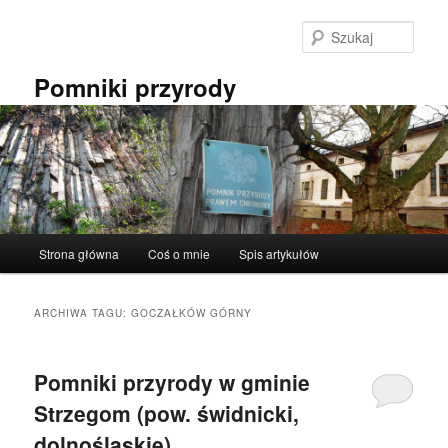
Przeskocz
Przeskocz
do
do
Szuka
tekstu
widgetów
Pomniki przyrody
Główne
Strona główna
Coś o mnie
Spis artykułów
menu
ARCHIWA TAGU:
GOCZAŁKÓW GÓRNY
Pomniki przyrody w gminie
Strzegom (pow. świdnicki,
dolnośląskie).