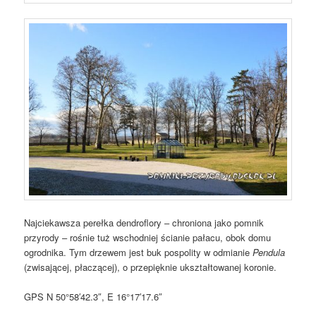
Najciekawsza perełka dendroflory – chroniona jako pomnik
przyrody – rośnie tuż wschodniej ścianie pałacu, obok domu
ogrodnika. Tym drzewem jest buk pospolity w odmianie
Pendula
(zwisającej, płaczącej), o przepięknie ukształtowanej koronie.
GPS N 50°58′42.3″, E 16°17′17.6″