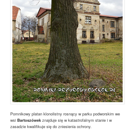
Pomnikowy platan klonolistny rosnący w parku podworskim we
wsi
Bartoszówek
znajduje się w katastrofalnym stanie i w
zasadzie kwalifikuje się do zniesienia ochrony.