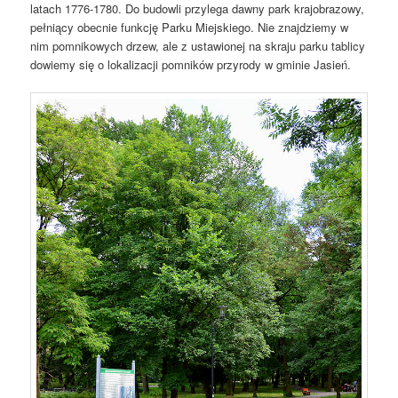
latach 1776-1780. Do budowli przylega dawny park krajobrazowy,
pełniący obecnie funkcję Parku Miejskiego. Nie znajdziemy w
nim pomnikowych drzew, ale z ustawionej na skraju parku tablicy
dowiemy się o lokalizacji pomników przyrody w gminie Jasień.