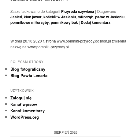
Zaszufladkowano do kategorii
Przyroda ożywiona
|
Otagowano
Jasień
,
klon jawor
,
kościół w Jasieniu
,
miłorząb
,
pałac w Jasieniu
,
pomnikowe miłorzęby
,
pomnikowy buk
|
Dodaj komentarz
W dniu 20.10.2020 r. strona www.pomniki-przyrody.odskok.pl zmieniła
nazwę na www.pomniki-przyrody.pl
POLECAM STRONY
Blog fotograficzny
Blog Pawła Lenarta
UŻYTKOWNIK
Zaloguj się
Kanał wpisów
Kanał komentarzy
WordPress.org
SIERPIEŃ 2026