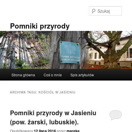
Przeskocz
Przeskocz
do
do
Szuka
tekstu
widgetów
Pomniki przyrody
Główne
Strona główna
Coś o mnie
Spis artykułów
menu
ARCHIWA TAGU:
KOŚCIÓŁ W JASIENIU
Pomniki przyrody w Jasieniu
(pow. żarski, lubuskie).
Opublikowany
12 lipca 2016
przez
mareke