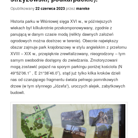
Opublikowany
22 czerwca 2023
przez
mareke
Historia parku w Wiśniowej sięga XVI w., w późniejszych
wiekach był kilkukrotnie przekomponowywany, zgodnie z
panującą w danym czasie modą (relikty dawnych założeń
ogrodowych można dostrzec w terenie). Obecnie największy
obszar zajmuje park krajobrazowy w stylu angielskim z przełomu
XVIII – XIX w., przepięknie zrewitalizowany, nieogrodzony – tym
samym swobodnie dostępny do zwiedzania. Zmotoryzowani
mogą zostawić pojazd na sporym parkingu poniżej kościoła (N
49°52’06.1″ , E 21°38’46.0″), stąd już tylko kilka kroków dzieli
nas od czarującego fragmentu świata pełnego pomnikowych
drzew (w tym słynnego „Józefa”), uroczych alejek, zabytkowych
budowli.