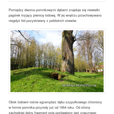
Pomiędzy dwoma pomnikowymi dębami znajduje się niewielki
pagórek kryjący piwnicę lodową. W jej wnętrzu przechowywano
niegdyś lód pozyskiwany z pobliskich stawów.
Obok lodowni rośnie egzemplarz dębu szypułkowego chroniony
w formie pomnika przyrody już od 1954 roku. Od strony
zachodniej dolny fragment pnia pozbawiony jest znacznego