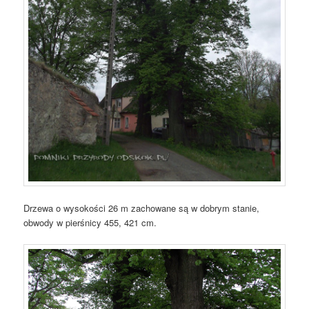
Drzewa o wysokości 26 m zachowane są w dobrym stanie,
obwody w pierśnicy 455, 421 cm.