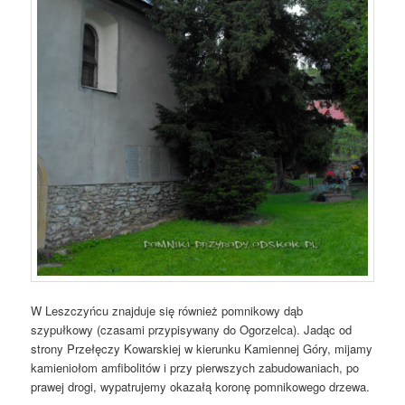
W Leszczyńcu znajduje się również pomnikowy dąb
szypułkowy (czasami przypisywany do Ogorzelca). Jadąc od
strony Przełęczy Kowarskiej w kierunku Kamiennej Góry, mijamy
kamieniołom amfibolitów i przy pierwszych zabudowaniach, po
prawej drogi, wypatrujemy okazałą koronę pomnikowego drzewa.