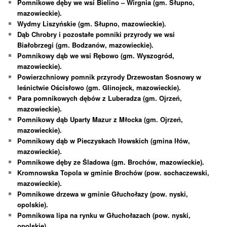
Pomnikowe dęby we wsi Bielino – Wirgnia (gm. Słupno,
mazowieckie).
Wydmy Liszyńskie (gm. Słupno, mazowieckie).
Dąb Chrobry i pozostałe pomniki przyrody we wsi
Białobrzegi (gm. Bodzanów, mazowieckie).
Pomnikowy dąb we wsi Rębowo (gm. Wyszogród,
mazowieckie).
Powierzchniowy pomnik przyrody Drzewostan Sosnowy w
leśnictwie Ościsłowo (gm. Glinojeck, mazowieckie).
Para pomnikowych dębów z Luberadza (gm. Ojrzeń,
mazowieckie).
Pomnikowy dąb Uparty Mazur z Młocka (gm. Ojrzeń,
mazowieckie).
Pomnikowy dąb w Pieczyskach Iłowskich (gmina Iłów,
mazowieckie).
Pomnikowe dęby ze Śladowa (gm. Brochów, mazowieckie).
Kromnowska Topola w gminie Brochów (pow. sochaczewski,
mazowieckie).
Pomnikowe drzewa w gminie Głuchołazy (pow. nyski,
opolskie).
Pomnikowa lipa na rynku w Głuchołazach (pow. nyski,
opolskie).