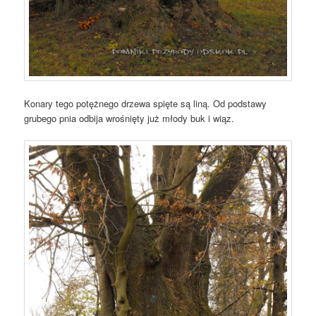
Konary tego potężnego drzewa spięte są liną. Od podstawy
grubego pnia odbija wrośnięty już młody buk i wiąz.