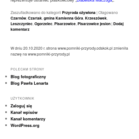
Zaszufladkowano do kategorii
Przyroda ożywiona
|
Otagowano
Czarnów
,
Czartak
,
gmina Kamienna Góra
,
Krzeszówek
,
Leszczyniec
,
Ogorzelec
,
Pisarzowice
,
Pisarzowice jesion
|
Dodaj
komentarz
W dniu 20.10.2020 r. strona www.pomniki-przyrody.odskok.pl zmieniła
nazwę na www.pomniki-przyrody.pl
POLECAM STRONY
Blog fotograficzny
Blog Pawła Lenarta
UŻYTKOWNIK
Zaloguj się
Kanał wpisów
Kanał komentarzy
WordPress.org