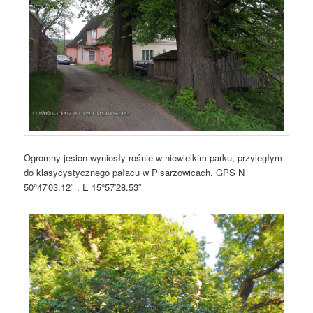
Ogromny jesion wyniosły rośnie w niewielkim parku, przyległym
do klasycystycznego pałacu w Pisarzowicach. GPS N
50°47′03.12″ , E 15°57′28.53″