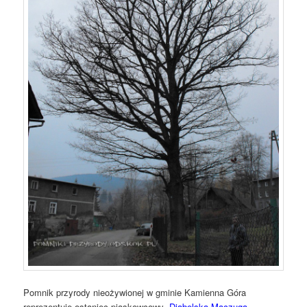
Pomnik przyrody nieożywionej w gminie Kamienna Góra
reprezentuje ostaniec piaskowcowy „
Diabelska Maczuga
„.