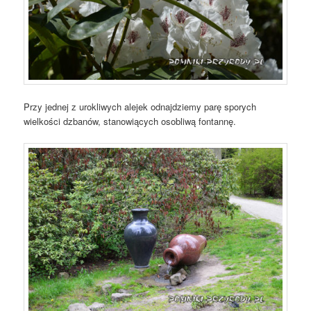
Przy jednej z urokliwych alejek odnajdziemy parę sporych
wielkości dzbanów, stanowiących osobliwą fontannę.