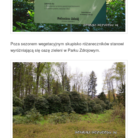
Poza sezonem wegetacyjnym skupisko różaneczników stanowi
wyróżniającą się oazę zieleni w Parku Zdrojowym.