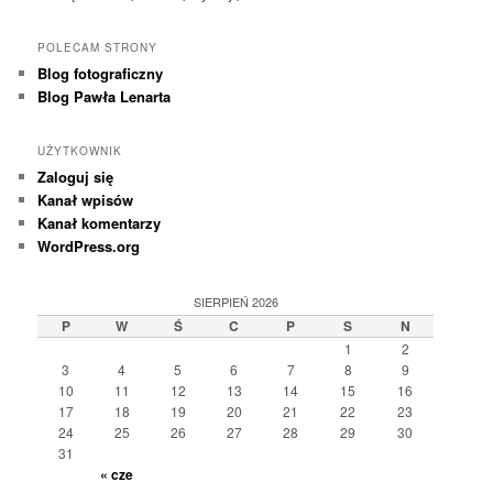
POLECAM STRONY
Blog fotograficzny
Blog Pawła Lenarta
UŻYTKOWNIK
Zaloguj się
Kanał wpisów
Kanał komentarzy
WordPress.org
SIERPIEŃ 2026
P
W
Ś
C
P
S
N
1
2
3
4
5
6
7
8
9
10
11
12
13
14
15
16
17
18
19
20
21
22
23
24
25
26
27
28
29
30
31
« cze