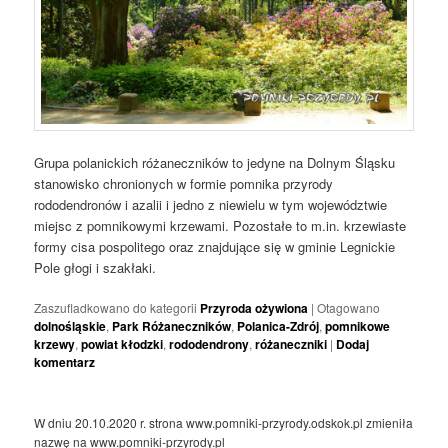
Grupa polanickich różaneczników to jedyne na Dolnym Śląsku
stanowisko chronionych w formie pomnika przyrody
rododendronów i azalii i jedno z niewielu w tym województwie
miejsc z pomnikowymi krzewami. Pozostałe to m.in. krzewiaste
formy cisa pospolitego oraz znajdujące się w gminie Legnickie
Pole głogi i szakłaki.
Zaszufladkowano do kategorii
Przyroda ożywiona
|
Otagowano
dolnośląskie
,
Park Różaneczników
,
Polanica-Zdrój
,
pomnikowe
krzewy
,
powiat kłodzki
,
rododendrony
,
różaneczniki
|
Dodaj
komentarz
W dniu 20.10.2020 r. strona www.pomniki-przyrody.odskok.pl zmieniła
nazwę na www.pomniki-przyrody.pl