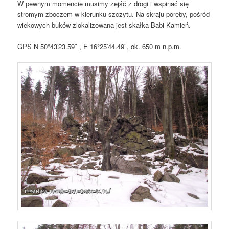
W pewnym momencie musimy zejść z drogi i wspinać się
stromym zboczem w kierunku szczytu. Na skraju poręby, pośród
wiekowych buków zlokalizowana jest skałka Babi Kamień.
GPS N 50°43′23.59″ , E 16°25′44.49″, ok. 650 m n.p.m.