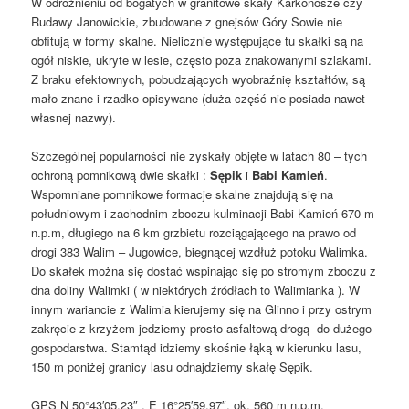
W odróżnieniu od bogatych w granitowe skały Karkonosze czy
Rudawy Janowickie, zbudowane z gnejsów Góry Sowie nie
obfitują w formy skalne. Nielicznie występujące tu skałki są na
ogół niskie, ukryte w lesie, często poza znakowanymi szlakami.
Z braku efektownych, pobudzających wyobraźnię kształtów, są
mało znane i rzadko opisywane (duża część nie posiada nawet
własnej nazwy).
Szczególnej popularności nie zyskały objęte w latach 80 – tych
ochroną pomnikową dwie skałki :
Sępik
i
Babi Kamień
.
Wspomniane pomnikowe formacje skalne znajdują się na
południowym i zachodnim zboczu kulminacji Babi Kamień 670 m
n.p.m, długiego na 6 km grzbietu rozciągającego na prawo od
drogi 383 Walim – Jugowice, biegnącej wzdłuż potoku Walimka.
Do skałek można się dostać wspinając się po stromym zboczu z
dna doliny Walimki ( w niektórych źródłach to Walimianka ). W
innym wariancie z Walimia kierujemy się na Glinno i przy ostrym
zakręcie z krzyżem jedziemy prosto asfaltową drogą do dużego
gospodarstwa. Stamtąd idziemy skośnie łąką w kierunku lasu,
150 m poniżej granicy lasu odnajdziemy skałę Sępik.
GPS N 50°43′05.23″ , E 16°25′59.97″, ok. 560 m n.p.m.