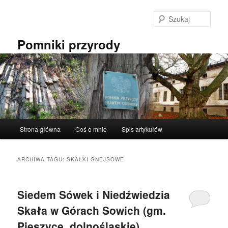
Przeskocz
Przeskocz
do
do
Szuka
tekstu
widgetów
Pomniki przyrody
Główne
Strona główna
Coś o mnie
Spis artykułów
menu
ARCHIWA TAGU:
SKAŁKI GNEJSOWE
Siedem Sówek i Niedźwiedzia
Skała w Górach Sowich (gm.
Pieszyce, dolnośląskie).