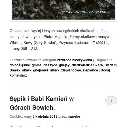
O opisanych wyżej i innych sowiogórskich skałkach można
poczytać w artykule Piotra Migonia „Formy skałkowe masywu
Wielkiej Sowy (Góry Sowie)”, Przyroda Sudetów t. 7 (2004 r.),
strony 205 – 212.
Zaszufladkowano do kategorii
Przyroda nieożywiona
|
Otagowano
dolnośląskie
,
gmina Pieszyce
,
gnejsy
,
Niedźwiedzia Skała
,
Siedem
Sówek
,
skałki gnejsowe
,
skałki zlepieńcowe
,
zlepieńce
|
Dodaj
komentarz
Sępik i Babi Kamień w
1
Górach Sowich.
Opublikowany
6 kwietnia 2013
przez
mareke