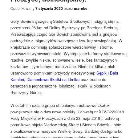
Opublikowany
7 stycznia 2020
przez
mareke
Góry Sowie są częścią Sudetów Środkowych i ciągną się na
przestrzeni 26 km od Doliny Bystrzycy po Przełęcz Srebrną.
Przeważająca część Gór Sowich zbudowana jest z gnejsów i
podrzędnie z migmatytów tworzących tzw. krę sowiogórską. W
krajobrazie dominują spłaszczone wierzchowiny i strome,
przeważnie wyrównane stoki. Występujące tu formy skałkowe są
rzadkie, zwykle niskie, schowane w lesie, bez fantazyjnych
kształtów – tym samym mało znane. Niemniej kilka z nich
ustanowiono pomnikami przyrody nieożywionej:
Sępik i Babi
Kamień
,
Diamentowe Skałki na Lirniku
oraz trudne do
oznaczenia jednoznacznej lokalizacji skałki w okolicach
Bystrzycy Górnej.
W ostatnim czasie grupa chronionych ustawowo skałek
powiększyła się o dwa nowe obiekty. Uchwałą nr XLV/322/2018
Rady Miejskiej w Pieszycach z dnia 23 maja 2018 r. ochroną
pomnikową objęto Niedźwiedzią Skałę i Siedem Sówek – obie
zlokalizowane w masywie Wielkiej Sowy. Bardziej dostępna bo
znajdująca się przy uczęszczanym szlaku turystycznym jest