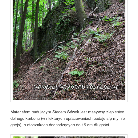
Materiałem budującym Siedem Sówek jest masywny zlepieniec
dolnego karbonu (w niektórych opracowaniach podaje się mylnie
gnejs), o otoczakach dochodzących do 15 cm długości.