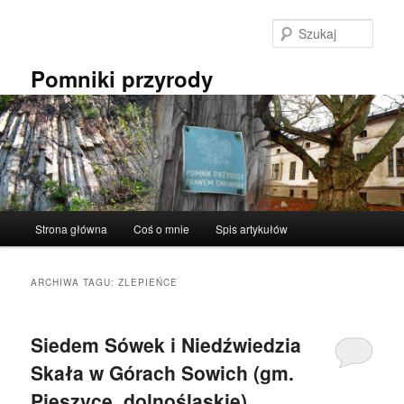
Przeskocz
Przeskocz
do
do
Szuka
tekstu
widgetów
Pomniki przyrody
Główne
Strona główna
Coś o mnie
Spis artykułów
menu
ARCHIWA TAGU:
ZLEPIEŃCE
Siedem Sówek i Niedźwiedzia
Skała w Górach Sowich (gm.
Pieszyce, dolnośląskie).