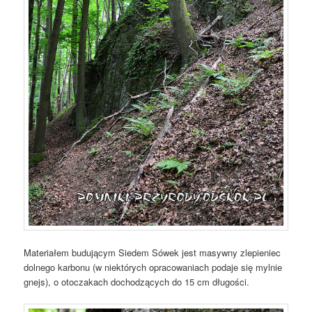
Materiałem budującym Siedem Sówek jest masywny zlepieniec
dolnego karbonu (w niektórych opracowaniach podaje się mylnie
gnejs), o otoczakach dochodzących do 15 cm długości.