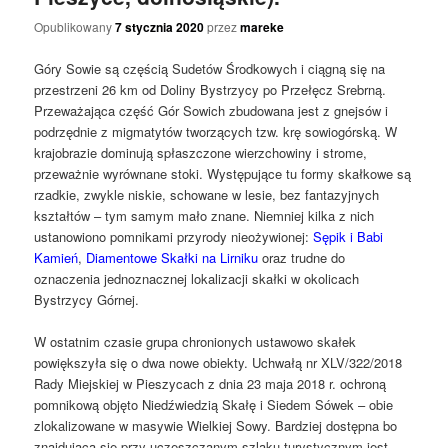
Opublikowany
7 stycznia 2020
przez
mareke
Góry Sowie są częścią Sudetów Środkowych i ciągną się na
przestrzeni 26 km od Doliny Bystrzycy po Przełęcz Srebrną.
Przeważająca część Gór Sowich zbudowana jest z gnejsów i
podrzędnie z migmatytów tworzących tzw. krę sowiogórską. W
krajobrazie dominują spłaszczone wierzchowiny i strome,
przeważnie wyrównane stoki. Występujące tu formy skałkowe są
rzadkie, zwykle niskie, schowane w lesie, bez fantazyjnych
kształtów – tym samym mało znane. Niemniej kilka z nich
ustanowiono pomnikami przyrody nieożywionej:
Sępik i Babi
Kamień
,
Diamentowe Skałki na Lirniku
oraz trudne do
oznaczenia jednoznacznej lokalizacji skałki w okolicach
Bystrzycy Górnej.
W ostatnim czasie grupa chronionych ustawowo skałek
powiększyła się o dwa nowe obiekty. Uchwałą nr XLV/322/2018
Rady Miejskiej w Pieszycach z dnia 23 maja 2018 r. ochroną
pomnikową objęto Niedźwiedzią Skałę i Siedem Sówek – obie
zlokalizowane w masywie Wielkiej Sowy. Bardziej dostępna bo
znajdująca się przy uczęszczanym szlaku turystycznym jest