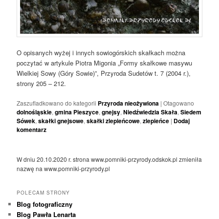
O opisanych wyżej i innych sowiogórskich skałkach można
poczytać w artykule Piotra Migonia „Formy skałkowe masywu
Wielkiej Sowy (Góry Sowie)”, Przyroda Sudetów t. 7 (2004 r.),
strony 205 – 212.
Zaszufladkowano do kategorii
Przyroda nieożywiona
|
Otagowano
dolnośląskie
,
gmina Pieszyce
,
gnejsy
,
Niedźwiedzia Skała
,
Siedem
Sówek
,
skałki gnejsowe
,
skałki zlepieńcowe
,
zlepieńce
|
Dodaj
komentarz
W dniu 20.10.2020 r. strona www.pomniki-przyrody.odskok.pl zmieniła
nazwę na www.pomniki-przyrody.pl
POLECAM STRONY
Blog fotograficzny
Blog Pawła Lenarta