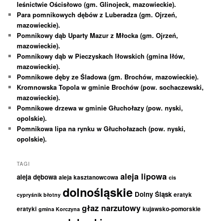
leśnictwie Ościsłowo (gm. Glinojeck, mazowieckie).
Para pomnikowych dębów z Luberadza (gm. Ojrzeń,
mazowieckie).
Pomnikowy dąb Uparty Mazur z Młocka (gm. Ojrzeń,
mazowieckie).
Pomnikowy dąb w Pieczyskach Iłowskich (gmina Iłów,
mazowieckie).
Pomnikowe dęby ze Śladowa (gm. Brochów, mazowieckie).
Kromnowska Topola w gminie Brochów (pow. sochaczewski,
mazowieckie).
Pomnikowe drzewa w gminie Głuchołazy (pow. nyski,
opolskie).
Pomnikowa lipa na rynku w Głuchołazach (pow. nyski,
opolskie).
TAGI
aleja lipowa
aleja dębowa
aleja kasztanowcowa
cis
dolnośląskie
Dolny Śląsk
eratyk
cypryśnik błotny
głaz narzutowy
eratyki
kujawsko-pomorskie
gmina Korczyna