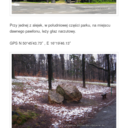
Przy jednej z alejek, w południowej części parku, na miejscu
dawnego pawilonu, leży głaz narzutowy.
GPS N 50°45′43.73″ , E 16°19′46.13″