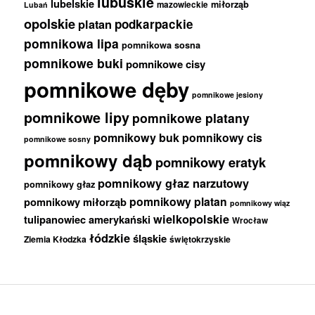
lubuskie
lubelskie
miłorząb
mazowieckie
Lubań
opolskie
podkarpackie
platan
pomnikowa lipa
pomnikowa sosna
pomnikowe buki
pomnikowe cisy
pomnikowe dęby
pomnikowe jesiony
pomnikowe lipy
pomnikowe platany
pomnikowy buk
pomnikowy cis
pomnikowe sosny
pomnikowy dąb
pomnikowy eratyk
pomnikowy głaz narzutowy
pomnikowy głaz
pomnikowy platan
pomnikowy miłorząb
pomnikowy wiąz
wielkopolskie
tulipanowiec amerykański
Wrocław
łódzkie
śląskie
Ziemia Kłodzka
świętokrzyskie