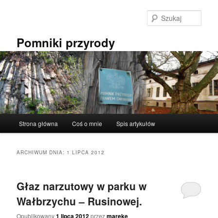
Przeskocz
Przeskocz
do
do
Szuka
tekstu
widgetów
Pomniki przyrody
Główne
Strona główna
Coś o mnie
Spis artykułów
menu
ARCHIWUM DNIA:
1 LIPCA 2012
Głaz narzutowy w parku w
Wałbrzychu – Rusinowej.
Opublikowany
1 lipca 2012
przez
mareke