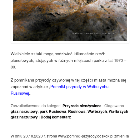
Wielbiciele sztuki mogą podziwiać kilkanaście rzeźb
plenerowych, stojących w różnych miejscach parku z lat 1970 –
80.
Z pomnikami przyrody ożywionej w tej części miasta można się
zapoznać w artykule „
Pomniki przyrody w Wałbrzychu –
Rusinowej
„.
Zaszufladkowano do kategorii
Przyroda nieożywiona
|
Otagowano
głaz narzutowy
,
park Rusinowa
,
Rusinowa
,
Wałbrzych
,
Wałbrzych
głaz narzutowy
|
Dodaj komentarz
W dniu 20.10.2020 r. strona www.pomniki-przyrody.odskok.pl zmieniła