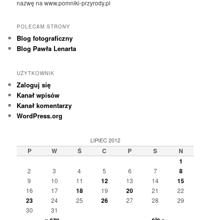
nazwę na www.pomniki-przyrody.pl
POLECAM STRONY
Blog fotograficzny
Blog Pawła Lenarta
UŻYTKOWNIK
Zaloguj się
Kanał wpisów
Kanał komentarzy
WordPress.org
LIPIEC 2012
P
W
Ś
C
P
S
N
1
2
3
4
5
6
7
8
9
10
11
12
13
14
15
16
17
18
19
20
21
22
23
24
25
26
27
28
29
30
31
« cze
sie »