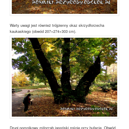
Warty uwagi jest również trójpienny okaz skrzydłorzecha
kaukaskiego (obwód 207+274+303 cm).
Drugi pomnikowy miłorząb japoński rośnie przy bufecie. Obwód