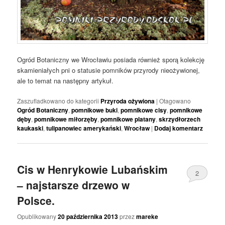
Ogród Botaniczny we Wrocławiu posiada również sporą kolekcję
skamieniałych pni o statusie pomników przyrody nieożywionej,
ale to temat na następny artykuł.
Zaszufladkowano do kategorii
Przyroda ożywiona
|
Otagowano
Ogród Botaniczny
,
pomnikowe buki
,
pomnikowe cisy
,
pomnikowe
dęby
,
pomnikowe miłorzęby
,
pomnikowe platany
,
skrzydłorzech
kaukaski
,
tulipanowiec amerykański
,
Wrocław
|
Dodaj komentarz
Cis w Henrykowie Lubańskim
2
– najstarsze drzewo w
Polsce.
Opublikowany
20 października 2013
przez
mareke