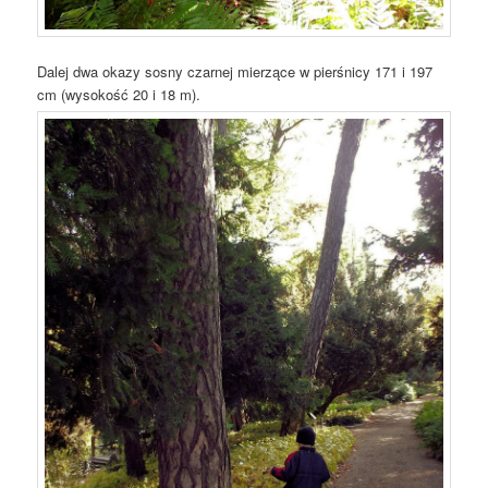
Dalej dwa okazy sosny czarnej mierzące w pierśnicy 171 i 197
cm (wysokość 20 i 18 m).