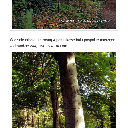
W dziale arboretum rosną 4 pomnikowe buki pospolite mierzące
w obwodzie 244, 264, 274, 349 cm.