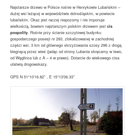
Najstarsze drzewo w Polsce rośnie w Henrykowie Lubańskim –
dużej wsi leżącej w województwie dolnośląskim, w powiecie
lubańskim. Okaz jest raczej niepozorny i nie imponuje
wielkością, bowiem najstarszym polskim drzewem jest
cis
pospolity
. Rośnie przy ścianie szczytowej budynku
gospodarczego posesji nr 293, zlokalizowanej w zachodniej
części wsi, 3 km od głównego skrzyżowania szosy 296 z drogą
biegnącą przez wieś (jadąc od strony Lubania skręcamy w lewo,
od Węglinca lub z A – 4 w prawo). Dotarcie do wiekowego cisa
ułatwią drogowskazy.
GPS N 51°10′16.82″ , E 15°13′06.33″