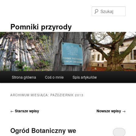
Przeskocz
Przeskocz
do
do
Szuka
tekstu
widgetów
Pomniki przyrody
Główne
Strona główna
Coś o mnie
Spis artykułów
menu
ARCHIWUM MIESIĄCA:
PAŹDZIERNIK 2013
Nawigacja
←
Starsze wpisy
Nowsze wpisy
→
wpisu
Ogród Botaniczny we