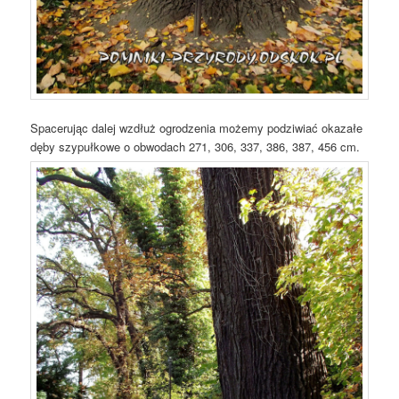
Spacerując dalej wzdłuż ogrodzenia możemy podziwiać okazałe
dęby szypułkowe o obwodach 271, 306, 337, 386, 387, 456 cm.