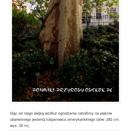
Idąc od niego alejką wzdłuż ogrodzenia natrafimy na pięknie
ubarwionego jesienią tulipanowca amerykańskiego (obw. 282 cm,
wys. 32 m).