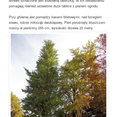
drzewo oznaczone jest stosowną tabliczką. W ich odnalezieniu
pomagają również ustawione duże tablice z planem ogrodu.
Przy głównej alei pomiędzy kasami biletowymi, nad brzegiem
stawu, rośnie miłorząb dwuklapowy. Pień porośnięty bluszczem
mierzy w pierśnicy 255 cm, wysokość drzewa 23 metry.