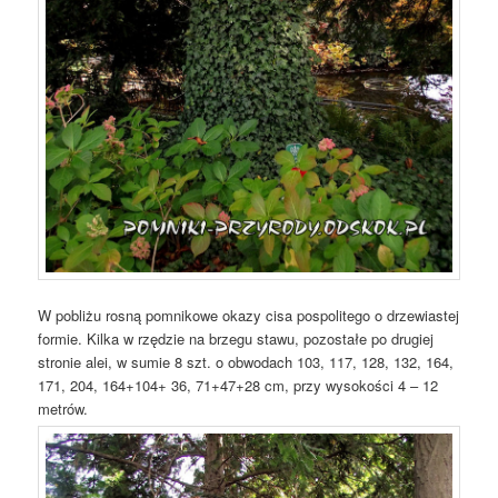
W pobliżu rosną pomnikowe okazy cisa pospolitego o drzewiastej
formie. Kilka w rzędzie na brzegu stawu, pozostałe po drugiej
stronie alei, w sumie 8 szt. o obwodach 103, 117, 128, 132, 164,
171, 204, 164+104+ 36, 71+47+28 cm, przy wysokości 4 – 12
metrów.