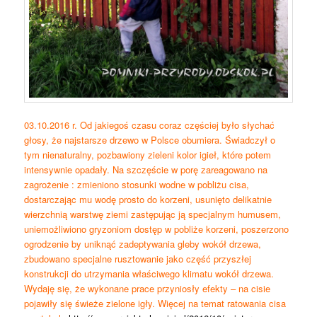
03.10.2016 r. Od jakiegoś czasu coraz częściej było słychać
głosy, że najstarsze drzewo w Polsce obumiera. Świadczył o
tym nienaturalny, pozbawiony zieleni kolor igieł, które potem
intensywnie opadały. Na szczęście w porę zareagowano na
zagrożenie : zmieniono stosunki wodne w pobliżu cisa,
dostarczając mu wodę prosto do korzeni, usunięto delikatnie
wierzchnią warstwę ziemi zastępując ją specjalnym humusem,
uniemożliwiono gryzoniom dostęp w pobliże korzeni, poszerzono
ogrodzenie by uniknąć zadeptywania gleby wokół drzewa,
zbudowano specjalne rusztowanie jako część przyszłej
konstrukcji do utrzymania właściwego klimatu wokół drzewa.
Wydaję się, że wykonane prace przyniosły efekty – na cisie
pojawiły się świeże zielone igły. Więcej na temat ratowania cisa