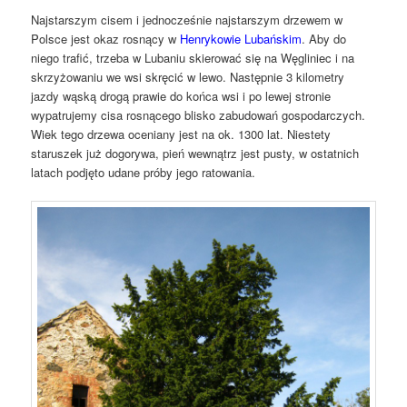
Najstarszym cisem i jednocześnie najstarszym drzewem w
Polsce jest okaz rosnący w
Henrykowie Lubańskim
. Aby do
niego trafić, trzeba w Lubaniu skierować się na Węgliniec i na
skrzyżowaniu we wsi
skręcić
w lewo. Następnie 3 kilometry
jazdy wąską drogą prawie do końca wsi i po lewej
stronie
wypatrujemy cisa rosnącego blisko zabudowań gospodarczych.
Wiek tego drzewa oceniany jest na ok. 1300 lat. Niestety
staruszek już dogorywa, pień wewnątrz jest pusty, w ostatnich
latach podjęto udane próby jego ratowania.