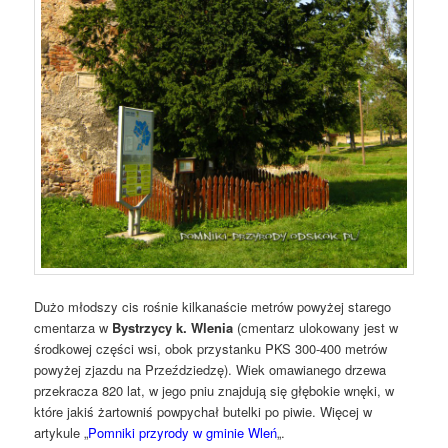
Dużo młodszy cis rośnie kilkanaście metrów powyżej starego
cmentarza w
Bystrzycy k. Wlenia
(cmentarz ulokowany jest w
środkowej części wsi, obok przystanku PKS 300-400 metrów
powyżej zjazdu na Przeździedzę). Wiek omawianego drzewa
przekracza 820 lat, w jego pniu znajdują się głębokie wnęki, w
które jakiś żartowniś powpychał butelki po piwie. Więcej w
artykule „
Pomniki przyrody w gminie Wleń
„.