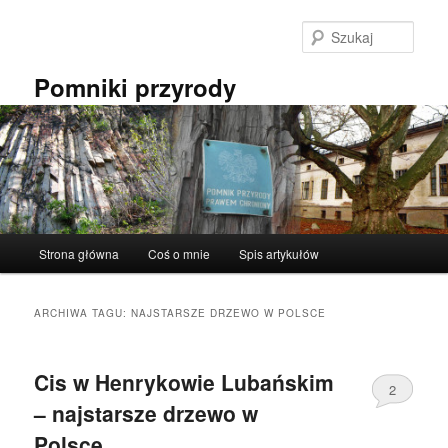
Przeskocz
Przeskocz
do
do
Szuka
tekstu
widgetów
Pomniki przyrody
Główne
Strona główna
Coś o mnie
Spis artykułów
menu
ARCHIWA TAGU:
NAJSTARSZE DRZEWO W POLSCE
Cis w Henrykowie Lubańskim
2
– najstarsze drzewo w
Polsce.