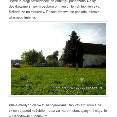
Wzdłuż drogi prowadzącej do parkingu posadzono 4 cisy,
dedykowane znanym osobom o imieniu Henryk lub Henryka.
Szkoda że najstarsze w Polsce drzewo nie posiada jeszcze
własnego imienia.
Wiele młodych cisów z „henrykowymi ” tabliczkami rośnie na
skwerze przed kościołem oraz za murem otaczającym świątynię
w Henrykowie Lubańskim.