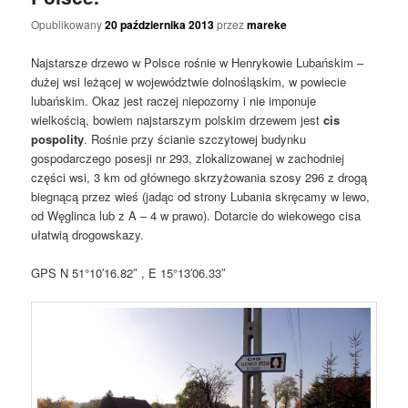
Opublikowany
20 października 2013
przez
mareke
Najstarsze drzewo w Polsce rośnie w Henrykowie Lubańskim –
dużej wsi leżącej w województwie dolnośląskim, w powiecie
lubańskim. Okaz jest raczej niepozorny i nie imponuje
wielkością, bowiem najstarszym polskim drzewem jest
cis
pospolity
. Rośnie przy ścianie szczytowej budynku
gospodarczego posesji nr 293, zlokalizowanej w zachodniej
części wsi, 3 km od głównego skrzyżowania szosy 296 z drogą
biegnącą przez wieś (jadąc od strony Lubania skręcamy w lewo,
od Węglinca lub z A – 4 w prawo). Dotarcie do wiekowego cisa
ułatwią drogowskazy.
GPS N 51°10′16.82″ , E 15°13′06.33″