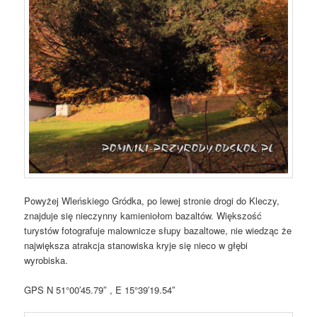
Powyżej Wleńskiego Gródka, po lewej stronie drogi do Kleczy,
znajduje się nieczynny kamieniołom bazaltów. Większość
turystów fotografuje malownicze słupy bazaltowe, nie wiedząc że
największa atrakcja stanowiska kryje się nieco w głębi
wyrobiska.
GPS N 51°00′45.79″ , E 15°39′19.54″