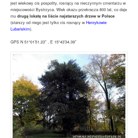
jest wiekowy cis pospolity, rosnący na nieczynnym cmentarzu w
miejscowości Bystrzyca. Wiek okazu przekracza 800 lat, co daje
mu
drugą lokatę na liście najstarszych drzew w Polsce
(starszy od niego jest tylko cis rosnący w
Henrykowie
Lubańskim
).
GPS N 51°01′51.23″ , E 15°43′34.39″