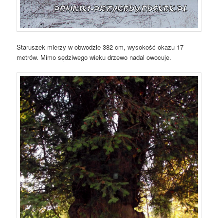
Staruszek mierzy w obwodzie 382 cm, wysokość okazu 17
metrów. Mimo sędziwego wieku drzewo nadal owocuje.