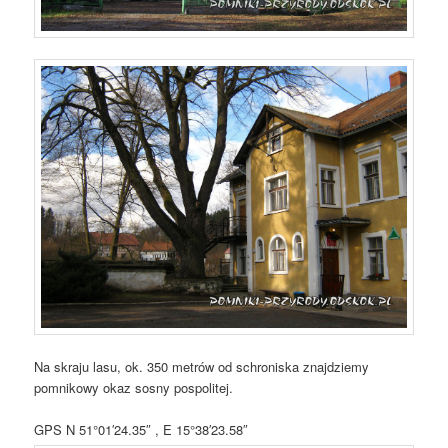
Na skraju lasu, ok. 350 metrów od schroniska znajdziemy
pomnikowy okaz sosny pospolitej.
GPS N 51°01′24.35″ , E 15°38′23.58″