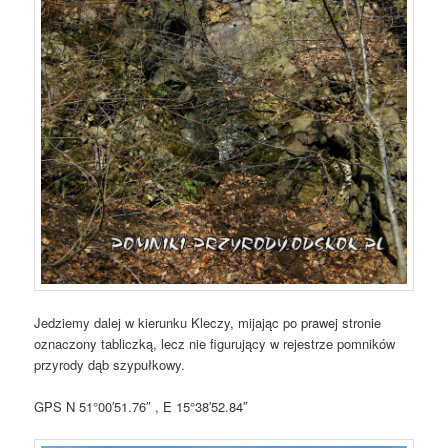
Jedziemy dalej w kierunku Kleczy, mijając po prawej stronie
oznaczony tabliczką, lecz nie figurujący w rejestrze pomników
przyrody dąb szypułkowy.
GPS N 51°00′51.76″ , E 15°38′52.84″