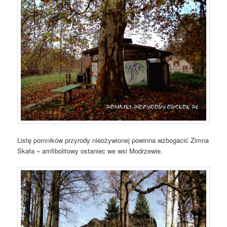
Listę pomników przyrody nieożywionej powinna wzbogacić Zimna
Skała – amfibolitowy ostaniec we wsi Modrzewie.