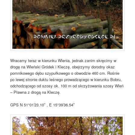
Wracamy teraz w kierunku Wlenia, jednak zanim skręcimy w
drogę na Wleński Gródek i Kleczę, obejrzymy dorodny okaz
pomnikowego dębu szypułkowego o obwodzie 460 cm. Rośnie
po lewej stronie duktu leśnego prowadzącego w kierunku Bobru,
odchodzącego od szosy ok. 100 m od skrzyżowania szosy Wleń
– Pławna z drogą na Kleczę.
GPS N 51°01′23.10″ , E 15°39′36.54″