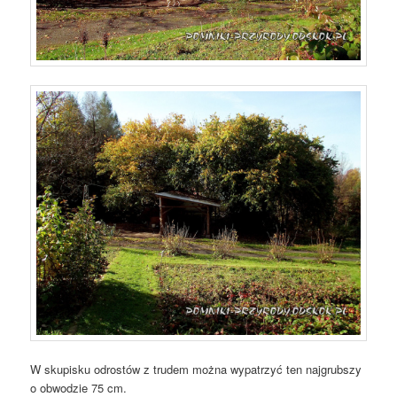
W skupisku odrostów z trudem można wypatrzyć ten najgrubszy
o obwodzie 75 cm.