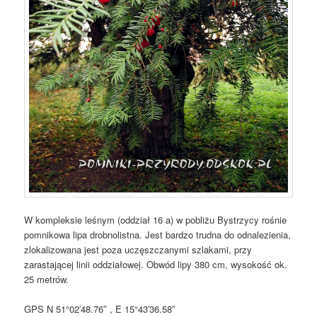
W kompleksie leśnym (oddział 16 a) w pobliżu Bystrzycy rośnie
pomnikowa lipa drobnolistna. Jest bardzo trudna do odnalezienia,
zlokalizowana jest poza uczęszczanymi szlakami, przy
zarastającej linii oddziałowej. Obwód lipy 380 cm, wysokość ok.
25 metrów.
GPS N 51°02′48.76″ , E 15°43′36.58″