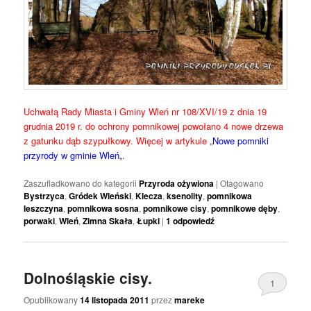
Uchwałą Rady Miasta i Gminy Wleń nr 108/XVI/19 z dnia 19
grudnia 2019 r. do ochrony pomnikowej powołano 4 nowe drzewa
z gatunku dąb szypułkowy. Więcej w artykule
„
Nowe pomniki
przyrody w gminie Wleń
„.
Zaszufladkowano do kategorii
Przyroda ożywiona
|
Otagowano
Bystrzyca
,
Gródek Wleński
,
Klecza
,
ksenolity
,
pomnikowa
leszczyna
,
pomnikowa sosna
,
pomnikowe cisy
,
pomnikowe dęby
,
porwaki
,
Wleń
,
Zimna Skała
,
Łupki
|
1
odpowiedź
Dolnośląskie cisy.
1
Opublikowany
14 listopada 2011
przez
mareke