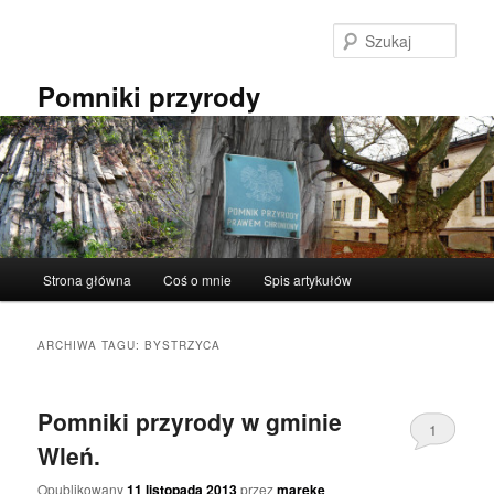
Przeskocz
Przeskocz
do
do
Szuka
tekstu
widgetów
Pomniki przyrody
Główne
Strona główna
Coś o mnie
Spis artykułów
menu
ARCHIWA TAGU:
BYSTRZYCA
Pomniki przyrody w gminie
1
Wleń.
Opublikowany
11 listopada 2013
przez
mareke