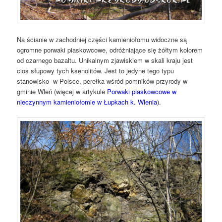
Na ścianie w zachodniej części kamieniołomu widoczne są
ogromne porwaki piaskowcowe, odróżniające się żółtym kolorem
od czarnego bazaltu. Unikalnym zjawiskiem w skali kraju jest
cios słupowy tych ksenolitów. Jest to jedyne tego typu
stanowisko w Polsce, perełka wśród pomników przyrody w
gminie Wleń (więcej w artykule
Porwaki piaskowcowe w
nieczynnym kamieniołomie w Łupkach k. Wlenia
).